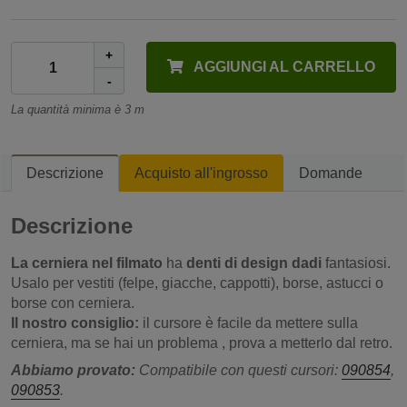
+
AGGIUNGI AL CARRELLO
-
La quantità minima è 3 m
Descrizione
Acquisto all'ingrosso
Domande
Descrizione
La cerniera nel filmato
ha
denti di design dadi
fantasiosi.
Usalo per vestiti (felpe, giacche, cappotti), borse, astucci o
borse con cerniera.
Il nostro consiglio:
il cursore è facile da mettere sulla
cerniera, ma se hai un problema , prova a metterlo dal retro.
Abbiamo provato:
Compatibile con questi cursori:
090854
,
090853
.