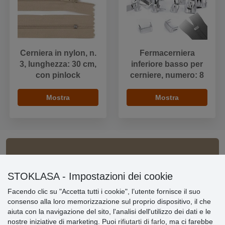
Cerniera in nylon, n.
Fermacerniera
3, lunghezza: 30 cm,
inferiore basso per
con pinlock
cerniere, numero: 8
Mostra
Mostra
Informazioni importanti
STOKLASA - Impostazioni dei cookie
» Impostazioni dei cookie
Facendo clic su "Accetta tutti i cookie", l’utente fornisce il suo
» Termini & Condizioni
consenso alla loro memorizzazione sul proprio dispositivo, il che
» Informativa sulla Privacy
aiuta con la navigazione del sito, l'analisi dell'utilizzo dei dati e le
» Consegna e pagamento
nostre iniziative di marketing. Puoi
rifiutarti di farlo
, ma ci farebbe
» Garanzia e resi