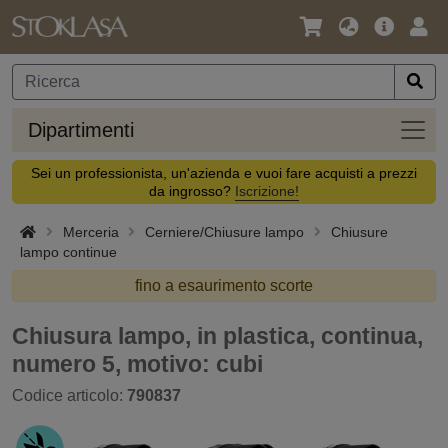
Lingua
Offerta
Acc
/
principa
Valuta
Dipar
Dipartimenti
Sei un professionista, un'azienda e vuoi fare acquisti a prezzi
da ingrosso?
Iscrizione!
Merceria
Cerniere/Chiusure lampo
Chiusure
lampo continue
fino a esaurimento scorte
Chiusura lampo, in plastica, continua,
numero 5, motivo: cubi
Codice articolo:
790837