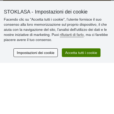
» Impostazioni dei cookie
» Termini & Condizioni
STOKLASA - Impostazioni dei cookie
» Informativa sulla Privacy
» Consegna e pagamento
Facendo clic su "Accetta tutti i cookie", l’utente fornisce il suo
» Garanzia e resi
consenso alla loro memorizzazione sul proprio dispositivo, il che
» Programma fedeltà
aiuta con la navigazione del sito, l'analisi dell'utilizzo dei dati e le
nostre iniziative di marketing. Puoi
rifiutarti di farlo
, ma ci farebbe
piacere avere il tuo consenso.
Recensioni
dei clienti
Impostazioni dei cookie
Accetta tutti i cookie