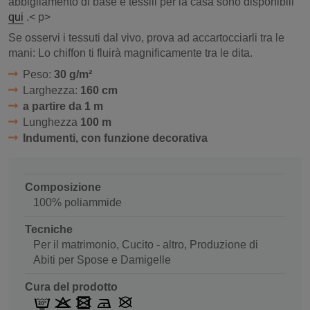
abbigliamento di base e tessili per la casa sono disponibili
qui
.< p>
Se osservi i tessuti dal vivo, prova ad accartocciarli tra le
mani: Lo chiffon ti fluirà magnificamente tra le dita.
Peso:
30 g/m²
Larghezza:
160 cm
a partire da 1 m
Lunghezza
100 m
Indumenti, con funzione decorativa
Composizione
100% poliammide
Tecniche
Per il matrimonio, Cucito - altro, Produzione di
Abiti per Spose e Damigelle
Cura del prodotto