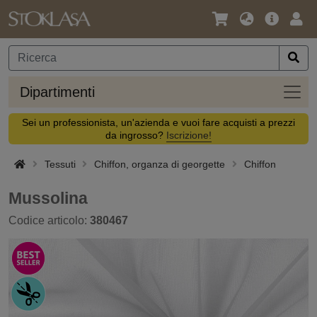
Lingua
Offerta
Acc
/
principa
Valuta
Dipar
Dipartimenti
Sei un professionista, un'azienda e vuoi fare acquisti a prezzi
da ingrosso?
Iscrizione!
Tessuti
Chiffon, organza di georgette
Chiffon
Mussolina
Codice articolo:
380467