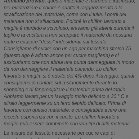
Abbiamo provato:
questo materiale è morbido e traslucido,
per evidenziare il colore è adatto il raggrinzimento o la
stratificazione del materiale, come con il tulle. I bordi del
materiale non si sfilacciano. Poiché lo chiffon lavorato a
maglia è morbido e scivoloso, eravamo già attenti durante il
taglio e la cucitura a non strappare il materiale da nessuna
parte e causare "dossi" indesiderati sul tessuto.
Consigliamo di cucire con un ago per macchina stretch 75
(questo ago è adatto anche per cucire maglieria) e ci
assicuriamo che non abbia una punta danneggiata in modo
da non danneggiare il materiale cucendo. Lo chiffon
lavorato a maglia si è ridotto del 4% dopo il lavaggio, quindi
consigliamo di contare sul restringimento durante lo
shopping e di far precipitare il materiale prima del taglio.
Abbiamo lavato per un lavaggio molto delicato a 30 ° C e
stirato leggermente su un ferro tiepido delicato. Prima di
lavorare con questo materiale, è consigliabile avere una
piccola esperienza con il cucito. Lo chiffon lavorato a
maglia può essere combinato con vari tipi di altri materiali.
Le misure del tessuto necessarie per cucire capi di