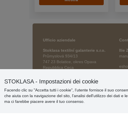
Ufficio aziendale
Cont
Stoklasa textilní galanterie s.r.o.
Ilie
Průmyslová 934/13
manag
747 23 Bolatice, okres Opava
esho
Repubblica Ceca
STOKLASA - Impostazioni dei cookie
Facendo clic su "Accetta tutti i cookie", l’utente fornisce il suo conse
che aiuta con la navigazione del sito, l'analisi dell'utilizzo dei dati e 
ma ci farebbe piacere avere il tuo consenso.