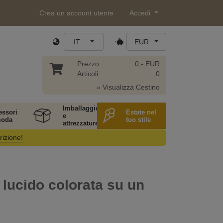
Crea un account utente
Accedi
IT
EUR
Prezzo:
0,- EUR
Articoli:
0
» Visualizza Cestino
Imballaggio
essori
Estate nel
e
moda
tuo stile
attrezzature
rizione!
 lucido colorata su un