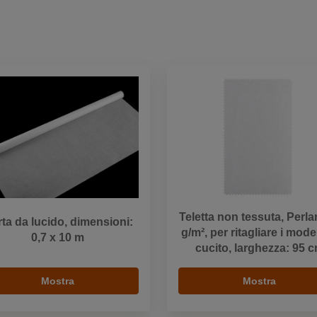
Teletta non tessuta, Perla
ta da lucido, dimensioni:
g/m², per ritagliare i model
0,7 x 10 m
cucito, larghezza: 95 
Mostra
Mostra