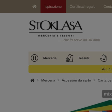
Ispirazione
Certificati regalo
Conta
… che la serve da 36 anni
Merceria
Tessuti
Sei un 
Merceria
Accessori da sarto
Carta per
mix