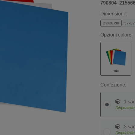
790804_21556
Dimensioni :
23x28 cm
57x82
Opzioni colore:
mix
Confezione:
1 sac
Disponibil
3 sac
Disponibil