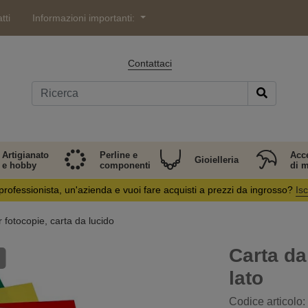
tti
Informazioni importanti:
Contattaci
Artigianato
Perline e
Acc
Gioielleria
e hobby
componenti
di 
professionista, un'azienda e vuoi fare acquisti a prezzi da ingrosso?
Isc
 fotocopie, carta da lucido
Carta da
lato
Codice articolo: