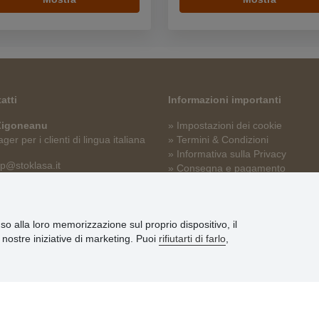
atti
Informazioni importanti
 Zigoneanu
» Impostazioni dei cookie
er per i clienti di lingua italiana
» Termini & Condizioni
» Informativa sulla Privacy
p@stoklasa.it
» Consegna e pagamento
» Garanzia e resi
» Programma fedeltà
nso alla loro memorizzazione sul proprio dispositivo, il
le nostre iniziative di marketing. Puoi
rifiutarti di farlo
,
© Stoklasa textilní galanterie s.r.o. 2026.