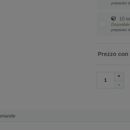
preparato d
10 sa
Disponibil
preparato d
Prezzo con
+
-
omande