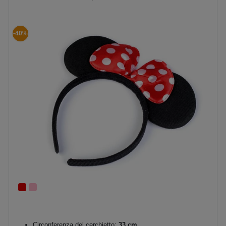
-40%
Circonferenza del cerchietto:
33 cm