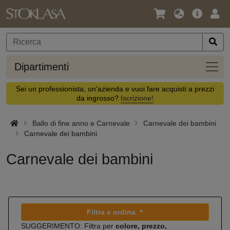
Lingua
Offerta
Acc
/
principa
Valuta
Dipar
Dipartimenti
Sei un professionista, un'azienda e vuoi fare acquisti a prezzi
da ingrosso?
Iscrizione!
Ballo di fine anno e Carnevale
Carnevale dei bambini
Carnevale dei bambini
Carnevale dei bambini
Filtra e ordina
SUGGERIMENTO: Filtra per
colore, prezzo,