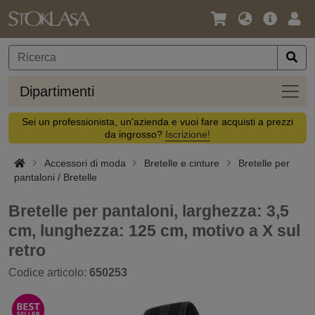
Lingua
Offerta
Acc
/
principa
Valuta
Dipar
Dipartimenti
Sei un professionista, un'azienda e vuoi fare acquisti a prezzi
da ingrosso?
Iscrizione!
Accessori di moda
Bretelle e cinture
Bretelle per
pantaloni / Bretelle
Bretelle per pantaloni, larghezza: 3,5
cm, lunghezza: 125 cm, motivo a X sul
retro
Codice articolo:
650253