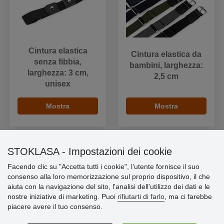
Cintura elastica
Cintura elastica da
senza fibbia,
bambini, larghezza:
larghezza: 3 cm,
2,5 cm
unisex
Mostra
Mostra
STOKLASA - Impostazioni dei cookie
Facendo clic su "Accetta tutti i cookie", l’utente fornisce il suo
Informazioni importanti
consenso alla loro memorizzazione sul proprio dispositivo, il che
aiuta con la navigazione del sito, l'analisi dell'utilizzo dei dati e le
» Impostazioni dei cookie
nostre iniziative di marketing. Puoi
rifiutarti di farlo
, ma ci farebbe
» Termini & Condizioni
piacere avere il tuo consenso.
» Informativa sulla Privacy
» Consegna e pagamento