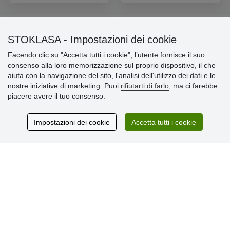
STOKLASA - Impostazioni dei cookie
Informazioni importanti
Facendo clic su "Accetta tutti i cookie", l’utente fornisce il suo
consenso alla loro memorizzazione sul proprio dispositivo, il che
» Impostazioni dei cookie
aiuta con la navigazione del sito, l'analisi dell'utilizzo dei dati e le
» Termini & Condizioni
nostre iniziative di marketing. Puoi
rifiutarti di farlo
, ma ci farebbe
» Informativa sulla Privacy
piacere avere il tuo consenso.
» Consegna e pagamento
» Garanzia e resi
» Programma fedeltà
Impostazioni dei cookie
Accetta tutti i cookie
Recensioni
dei clienti