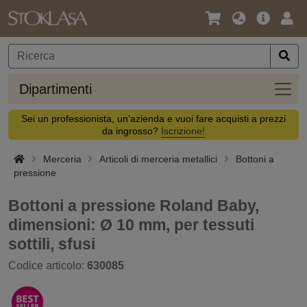
Lingua
Offerta
Acc
/
principa
Valuta
Dipar
Dipartimenti
Sei un professionista, un'azienda e vuoi fare acquisti a prezzi
da ingrosso?
Iscrizione!
Merceria
Articoli di merceria metallici
Bottoni a
pressione
Bottoni a pressione Roland Baby,
dimensioni: Ø 10 mm, per tessuti
sottili, sfusi
Codice articolo:
630085