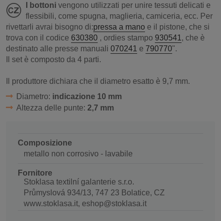
I bottoni
vengono utilizzati per unire tessuti delicati e
flessibili, come spugna, maglieria, camiceria, ecc. Per
rivettarli avrai bisogno di:
pressa a mano
e il pistone, che si
trova con il codice
630380
, ordies stampo
930541
, che è
destinato alle presse manuali
070241
e
790770
".
Il set è composto da 4 parti.
Il produttore dichiara che il diametro esatto è 9,7 mm.
Diametro:
indicazione 10 mm
Altezza delle punte:
2,7 mm
Composizione
metallo non corrosivo - lavabile
Fornitore
Stoklasa textilní galanterie s.r.o.
Průmyslová 934/13, 747 23 Bolatice, CZ
www.stoklasa.it, eshop@stoklasa.it