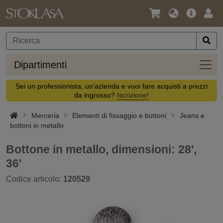
Lingua
Offerta
Acc
/
principa
Valuta
Dipar
Dipartimenti
Sei un professionista, un'azienda e vuoi fare acquisti a prezzi
da ingrosso?
Iscrizione!
Merceria
Elementi di fissaggio e bottoni
Jeans e
bottoni in metallo
Bottone in metallo, dimensioni: 28',
36'
Codice articolo:
120529