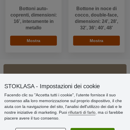
Bottoni auto-
Bottone in noce di
coprenti, dimensioni:
cocco, double-face,
16’, interamente in
dimensioni: 24', 28',
metallo
32', 36'; 40', 48'
Mostra
Mostra
Informazioni importanti
STOKLASA - Impostazioni dei cookie
» Impostazioni dei cookie
Facendo clic su "Accetta tutti i cookie", l’utente fornisce il suo
» Termini & Condizioni
consenso alla loro memorizzazione sul proprio dispositivo, il che
» Informativa sulla Privacy
aiuta con la navigazione del sito, l'analisi dell'utilizzo dei dati e le
» Consegna e pagamento
nostre iniziative di marketing. Puoi
rifiutarti di farlo
, ma ci farebbe
» Garanzia e resi
piacere avere il tuo consenso.
» Programma fedeltà