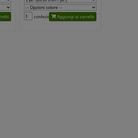
rello
confezione
Aggiungi al carrello