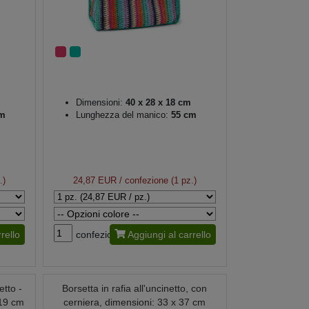
Dimensioni:
40 x 28 x 18 cm
m
Lunghezza del manico:
55 cm
.)
24,87 EUR
/ confezione (1 pz.)
rello
confezione
Aggiungi al carrello
etto -
Borsetta in rafia all'uncinetto, con
 19 cm
cerniera, dimensioni: 33 x 37 cm