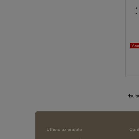
Ven
risult
Ufficio aziendale
Cont