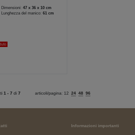
Dimensioni:
47 x 36 x 10 cm
Lunghezza del manico:
61 cm
duto
ati
1 -
7
di
7
articoli/pagina:
12
24
48
96
atti
Informazioni importanti