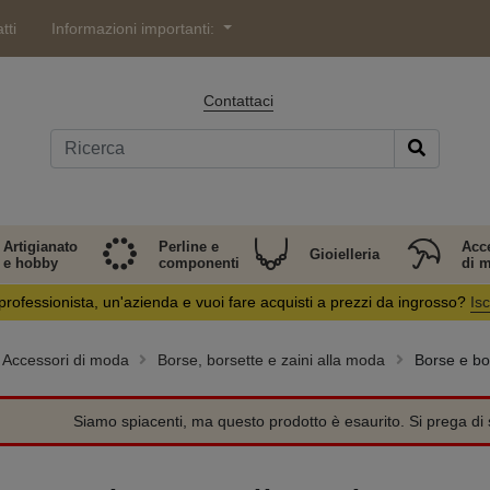
tti
Informazioni importanti:
Contattaci
Artigianato
Perline e
Acc
Gioielleria
e hobby
componenti
di 
professionista, un'azienda e vuoi fare acquisti a prezzi da ingrosso?
Isc
Accessori di moda
Borse, borsette e zaini alla moda
Borse e bor
Siamo spiacenti, ma questo prodotto è esaurito. Si prega di s