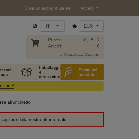
Crea un account utente
Accedi
IT
EUR
Prezzo:
0,- EUR
Articoli:
0
» Visualizza Cestino
Imballaggio
essori
Estate nel
e
moda
tuo stile
attrezzature
rizione!
se all'uncinetto
cegliere dalla nostra offerta reale.