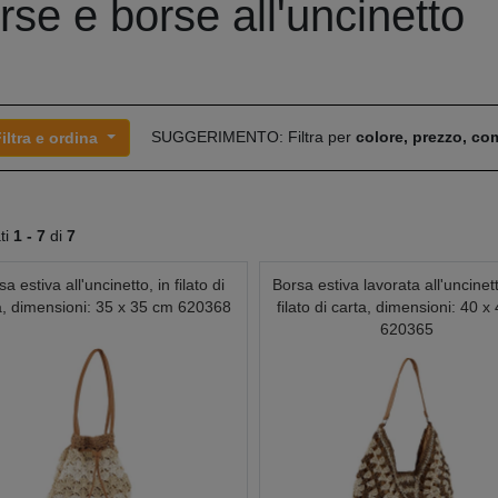
rse e borse all'uncinetto
SUGGERIMENTO: Filtra per
colore, prezzo, c
iltra e ordina
ati
1 -
7
di
7
a estiva all'uncinetto, in filato di
Borsa estiva lavorata all'uncinet
a, dimensioni: 35 x 35 cm 620368
filato di carta, dimensioni: 40 x
620365