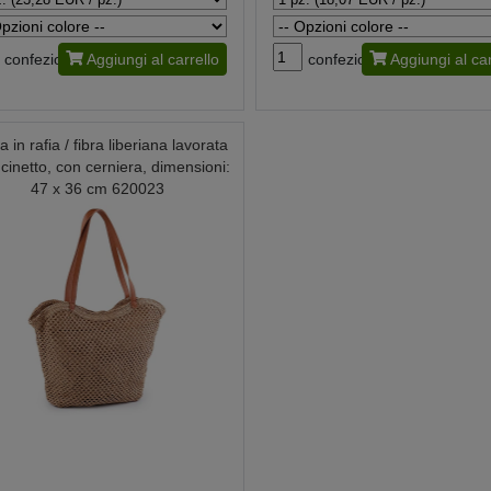
confezione
Aggiungi al carrello
confezione
Aggiungi al car
 in rafia / fibra liberiana lavorata
ncinetto, con cerniera, dimensioni:
47 x 36 cm 620023