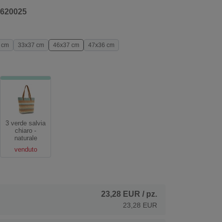
620025
 cm
33x37 cm
46x37 cm
47x36 cm
3 verde salvia
chiaro -
naturale
venduto
23,28 EUR
/ pz.
23,28 EUR