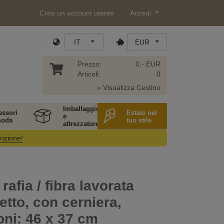
Crea un account utente
Accedi
IT
EUR
Prezzo:
0,- EUR
Articoli:
0
» Visualizza Cestino
Imballaggio
essori
Estate nel
e
moda
tuo stile
attrezzature
rizione!
rafia / fibra lavorata
netto, con cerniera,
ni: 46 x 37 cm