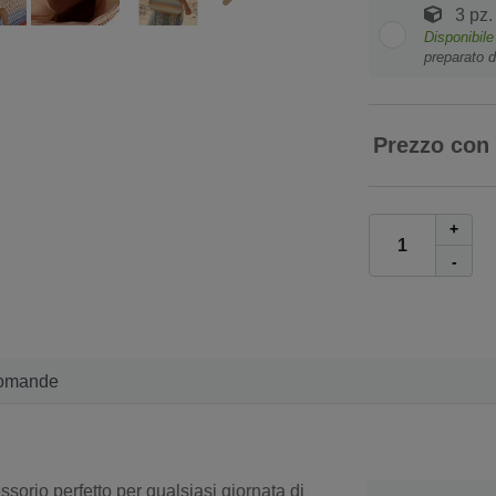
3 pz.
Disponibile
preparato d
Prezzo con
+
-
omande
ssorio perfetto per qualsiasi giornata di