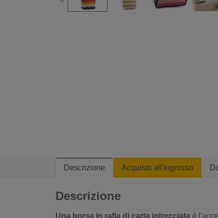
Descrizione
Acquisto all'ingrosso
D
Descrizione
Una borsa in rafia di carta intrecciata
è l'acce