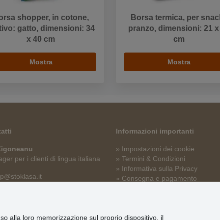
orsa shopper, in cotone,
Borsa termica, per snac
ivo: gatto, dimensioni: 34
pranzo, dimensioni: 21 x
x 40 cm
cm
Mostra
Mostra
atti
Informazioni importanti
 Zigoneanu
» Impostazioni dei cookie
er per i clienti di lingua italiana
» Termini & Condizioni
» Informativa sulla Privacy
p@stoklasa.it
» Consegna e pagamento
» Garanzia e resi
» Programma fedeltà
nso alla loro memorizzazione sul proprio dispositivo, il