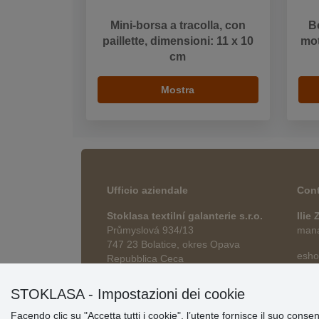
Mini-borsa a tracolla, con
B
paillette, dimensioni: 11 x 10
mot
cm
Mostra
Ufficio aziendale
Cont
Stoklasa textilní galanterie s.r.o.
Ilie
Průmyslová 934/13
manag
747 23 Bolatice, okres Opava
esho
Repubblica Ceca
STOKLASA - Impostazioni dei cookie
Facendo clic su "Accetta tutti i cookie", l’utente fornisce il suo conse