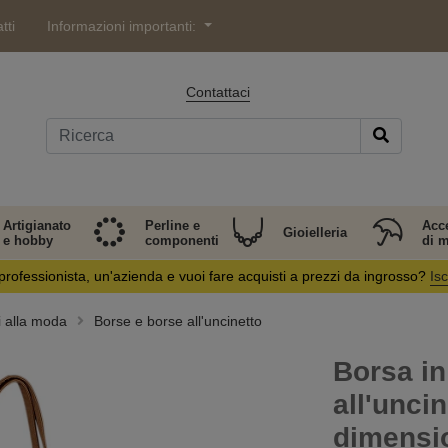
tti
Informazioni importanti:
Contattaci
Artigianato
Perline e
Acc
Gioielleria
e hobby
componenti
di 
professionista, un'azienda e vuoi fare acquisti a prezzi da ingrosso?
Isc
i alla moda
Borse e borse all'uncinetto
Borsa in 
all'unci
dimensio