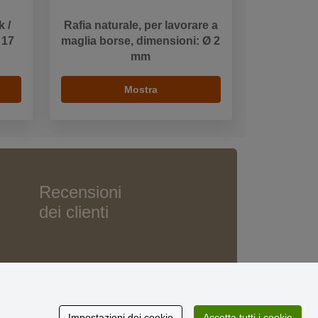
k /
Rafia naturale, per lavorare a
 17
maglia borse, dimensioni: Ø 2
mm
Mostra
Recensioni
dei clienti
Impostazioni dei cookie
Accetta tutti i cookie