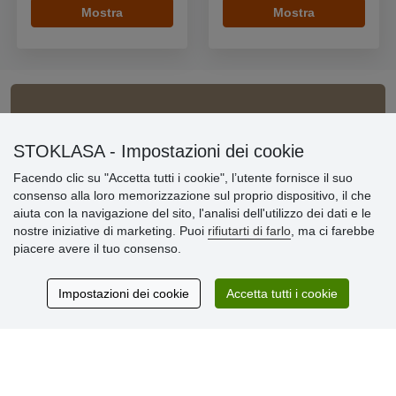
Mostra
Mostra
Informazioni importanti
STOKLASA - Impostazioni dei cookie
» Impostazioni dei cookie
Facendo clic su "Accetta tutti i cookie", l’utente fornisce il suo
» Termini & Condizioni
consenso alla loro memorizzazione sul proprio dispositivo, il che
» Informativa sulla Privacy
aiuta con la navigazione del sito, l'analisi dell'utilizzo dei dati e le
» Consegna e pagamento
nostre iniziative di marketing. Puoi
rifiutarti di farlo
, ma ci farebbe
» Garanzia e resi
piacere avere il tuo consenso.
» Programma fedeltà
Impostazioni dei cookie
Accetta tutti i cookie
Recensioni
dei clienti