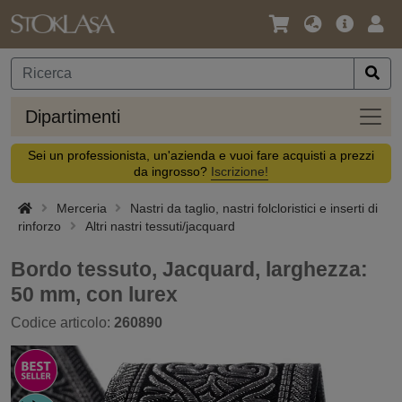
Lingua
Offerta
Acc
/
principa
Valuta
Dipar
Dipartimenti
Sei un professionista, un'azienda e vuoi fare acquisti a prezzi
da ingrosso?
Iscrizione!
Merceria
Nastri da taglio, nastri folcloristici e inserti di
rinforzo
Altri nastri tessuti/jacquard
Bordo tessuto, Jacquard, larghezza:
50 mm, con lurex
Codice articolo:
260890