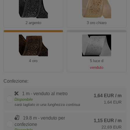
2 argento
3 oro chiaro
4 oro
5 luce d
venduto
Confezione:
1 m - venduto al metro
1,64 EUR
/ m
Disponibile
1,64 EUR
sarà tagliato in una lunghezza continua
19.8 m - venduto per
1,15 EUR
/ m
confezione
22,69 EUR