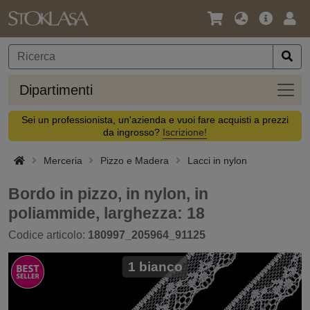
Lingua
Offerta
Acc
/
principa
Valuta
Dipar
Dipartimenti
Sei un professionista, un'azienda e vuoi fare acquisti a prezzi
da ingrosso?
Iscrizione!
Merceria
Pizzo e Madera
Lacci in nylon
Bordo in pizzo, in nylon, in
poliammide, larghezza: 18
Codice articolo:
180997_205964_91125
1 bianco