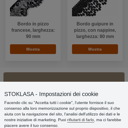
Bordo in pizzo
Bordo guipure in
francese, larghezza:
pizzo, con nappine,
90 mm
larghezza: 80 mm
Mostra
Mostra
Informazioni importanti
STOKLASA - Impostazioni dei cookie
» Impostazioni dei cookie
Facendo clic su "Accetta tutti i cookie", l’utente fornisce il suo
» Termini & Condizioni
consenso alla loro memorizzazione sul proprio dispositivo, il che
» Informativa sulla Privacy
aiuta con la navigazione del sito, l'analisi dell'utilizzo dei dati e le
» Consegna e pagamento
nostre iniziative di marketing. Puoi
rifiutarti di farlo
, ma ci farebbe
» Garanzia e resi
piacere avere il tuo consenso.
» Programma fedeltà