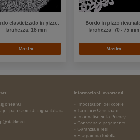
do elasticizzato in pizzo,
Bordo in pizzo ricamat
larghezza: 18 mm
larghezza: 70 - 75 mm
Mostra
Mostra
atti
Informazioni importanti
 Zigoneanu
» Impostazioni dei cookie
er per i clienti di lingua italiana
» Termini & Condizioni
» Informativa sulla Privacy
p@stoklasa.it
» Consegna e pagamento
» Garanzia e resi
» Programma fedeltà