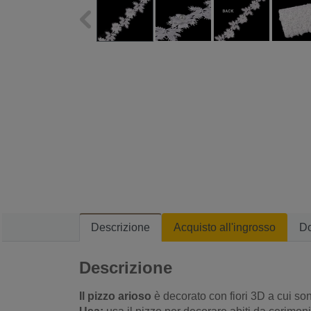
Descrizione
Acquisto all'ingrosso
D
Descrizione
Il pizzo arioso
è decorato con fiori 3D a cui so