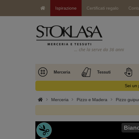
Ispirazione
Certificati regalo
Conta
… che la serve da 36 anni
Merceria
Tessuti
Sei un 
Merceria
Pizzo e Madera
Pizzo guipu
Bian