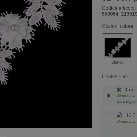
Codice articolo:
550064_21351
Opzioni colore:
Bianco
Confezione:
1 m -
Disponibil
sarà taglia
13.5 
Disponibil