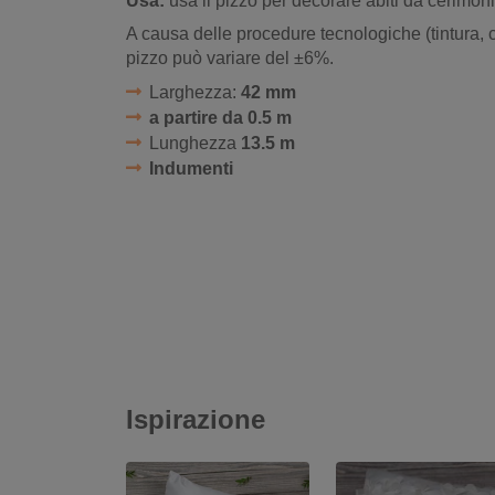
Usa:
usa il pizzo per decorare abiti da cerimon
A causa delle procedure tecnologiche (tintura, 
pizzo può variare del ±6%.
Larghezza:
42 mm
a partire da 0.5 m
Lunghezza
13.5 m
Indumenti
Ispirazione