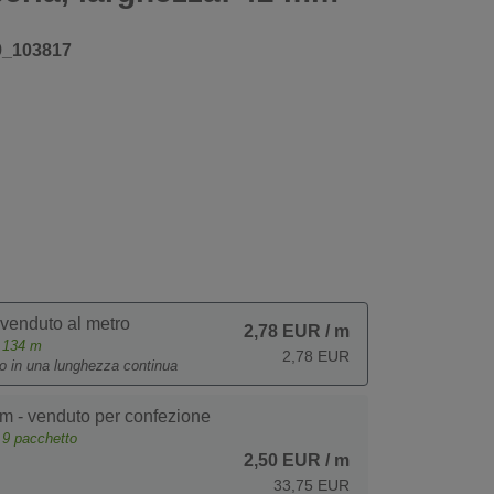
9_103817
 venduto al metro
2,78 EUR
/ m
e
134
m
2,78 EUR
to in una lunghezza continua
m - venduto per confezione
e
9
pacchetto
2,50 EUR
/ m
33,75 EUR