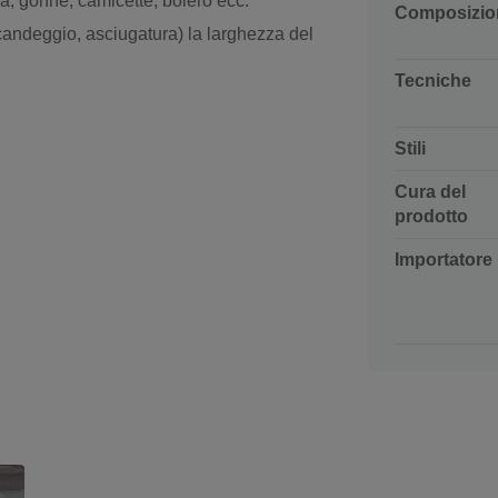
ia, gonne, camicette, bolero ecc.
Composizio
candeggio, asciugatura) la larghezza del
Tecniche
Stili
Cura del
prodotto
Importatore