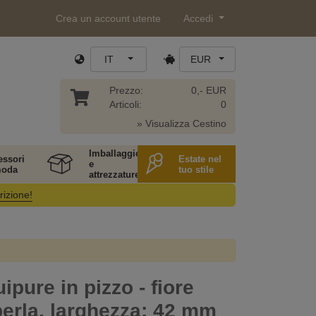
Crea un account utente
Accedi
IT
EUR
Prezzo:
0,- EUR
Articoli:
0
» Visualizza Cestino
Imballaggio
essori
Estate nel
e
moda
tuo stile
attrezzature
rizione!
ipure in pizzo - fiore
erla, larghezza: 42 mm