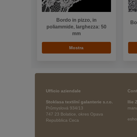
Bordo in pizzo, in
Bor
poliammide, larghezza: 50
mm
Mostra
Ufficio aziendale
Cont
Stoklasa textilní galanterie s.r.o.
Ilie
Průmyslová 934/13
manag
747 23 Bolatice, okres Opava
esho
Repubblica Ceca