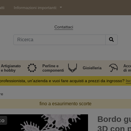
tti
Informazioni importanti:
Contattaci
Artigianato
Perline e
Acc
Gioielleria
e hobby
componenti
di 
professionista, un'azienda e vuoi fare acquisti a prezzi da ingrosso?
Isc
re
fino a esaurimento scorte
Bordo gu
co
3D con p