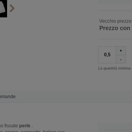
Vecchio prezzo
Prezzo con
+
-
La quantità minima
omande
no fissate
perle
.