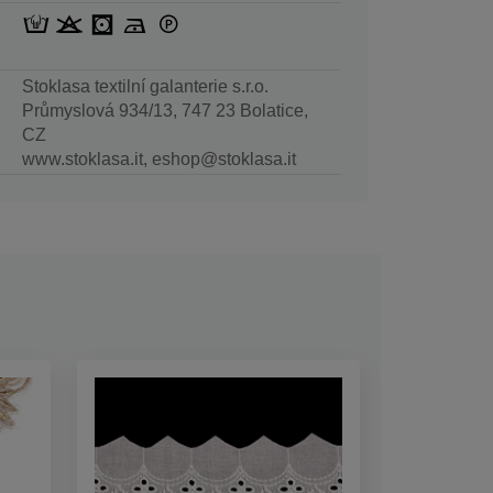
Stoklasa textilní galanterie s.r.o.
Průmyslová 934/13, 747 23 Bolatice,
CZ
www.stoklasa.it, eshop@stoklasa.it