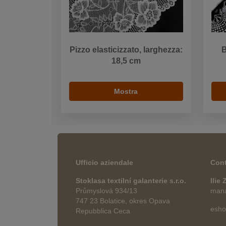
Pizzo elasticizzato, larghezza:
B
18,5 cm
Mostra
Ufficio aziendale
Cont
Stoklasa textilní galanterie s.r.o.
Ilie
Průmyslová 934/13
manag
747 23 Bolatice, okres Opava
esho
Repubblica Ceca