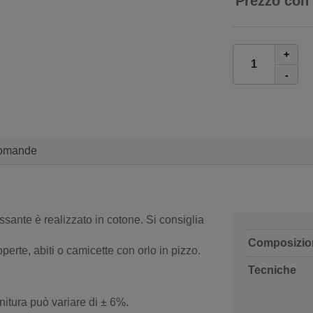
Prezzo con
+
-
omande
sante è realizzato in cotone. Si consiglia
Composizio
erte, abiti o camicette con orlo in pizzo.
Tecniche
initura può variare di ± 6%.