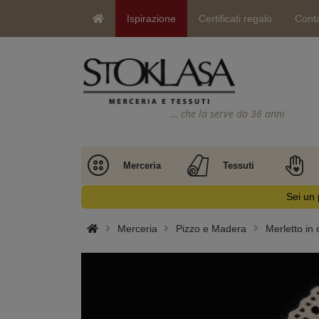
Ispirazione
Certificati regalo
Conta
… che la serve da 36 anni
Merceria
Tessuti
Sei un 
Merceria
Pizzo e Madera
Merletto in 