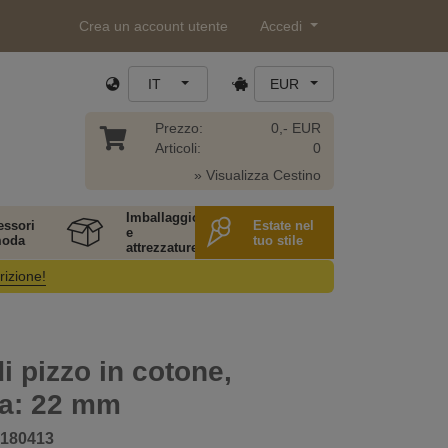
Crea un account utente
Accedi
IT
EUR
Prezzo:
0,- EUR
Articoli:
0
» Visualizza Cestino
Imballaggio
essori
Estate nel
e
moda
tuo stile
attrezzature
rizione!
i pizzo in cotone,
za: 22 mm
180413