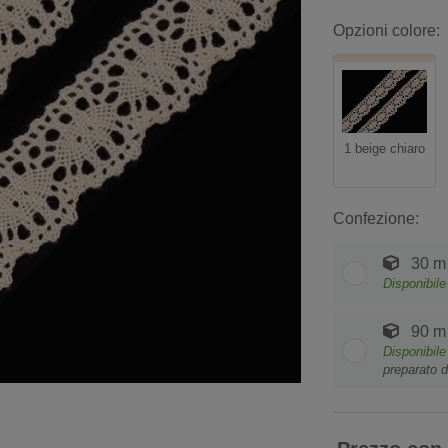
Opzioni colore:
1 beige chiaro
Confezione:
30 m
Disponibile
90 m
Disponibile
preparato d