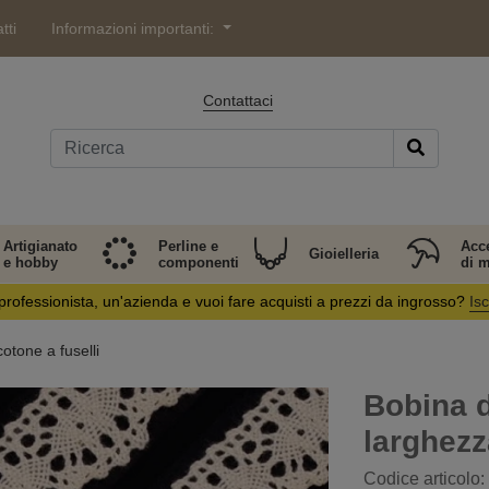
tti
Informazioni importanti:
Contattaci
Artigianato
Perline e
Acc
Gioielleria
e hobby
componenti
di 
professionista, un'azienda e vuoi fare acquisti a prezzi da ingrosso?
Isc
cotone a fuselli
Bobina d
larghez
Codice articolo: