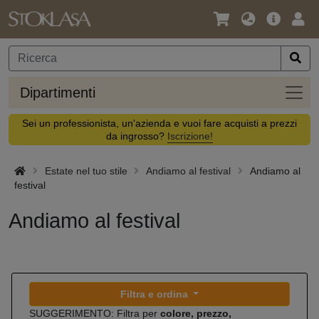
Lingua
Offerta
Acc
/
principa
Valuta
Dipar
Dipartimenti
Sei un professionista, un'azienda e vuoi fare acquisti a prezzi
da ingrosso?
Iscrizione!
Estate nel tuo stile
Andiamo al festival
Andiamo al
festival
Andiamo al festival
Filtra e ordina
SUGGERIMENTO: Filtra per
colore, prezzo,