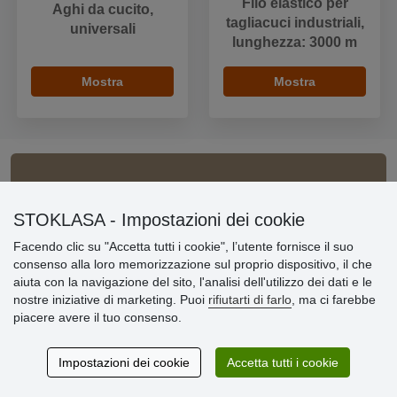
Filo elastico per
Aghi da cucito,
tagliacuci industriali,
universali
lunghezza: 3000 m
Mostra
Mostra
Informazioni importanti
STOKLASA - Impostazioni dei cookie
» Impostazioni dei cookie
Facendo clic su "Accetta tutti i cookie", l’utente fornisce il suo
» Termini & Condizioni
consenso alla loro memorizzazione sul proprio dispositivo, il che
» Informativa sulla Privacy
aiuta con la navigazione del sito, l'analisi dell'utilizzo dei dati e le
» Consegna e pagamento
nostre iniziative di marketing. Puoi
rifiutarti di farlo
, ma ci farebbe
» Garanzia e resi
piacere avere il tuo consenso.
» Programma fedeltà
Impostazioni dei cookie
Accetta tutti i cookie
Recensioni