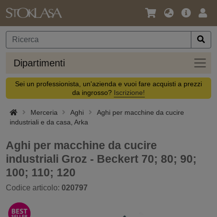
Lingua
Offerta
Acc
/
principa
Valuta
Dipar
Dipartimenti
Sei un professionista, un'azienda e vuoi fare acquisti a prezzi
da ingrosso?
Iscrizione!
Merceria
Aghi
Aghi per macchine da cucire
industriali e da casa, Arka
Aghi per macchine da cucire
industriali Groz - Beckert 70; 80; 90;
100; 110; 120
Codice articolo:
020797