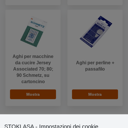
Aghi per macchine
da cucire Jersey
Aghi per perline +
Associated 70; 80;
passafilo
90 Schmetz, su
cartoncino
Mostra
Mostra
STOKLASA - Impostazioni dei cookie