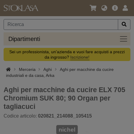
Lingua
Offerta
Acc
/
principa
Valuta
Dipar
Dipartimenti
Sei un professionista, un'azienda e vuoi fare acquisti a prezzi
da ingrosso?
Iscrizione!
Merceria
Aghi
Aghi per macchine da cucire
industriali e da casa, Arka
Aghi per macchine da cucire ELX 705
Chromium SUK 80; 90 Organ per
tagliacuci
Codice articolo:
020821_214088_105415
nichel