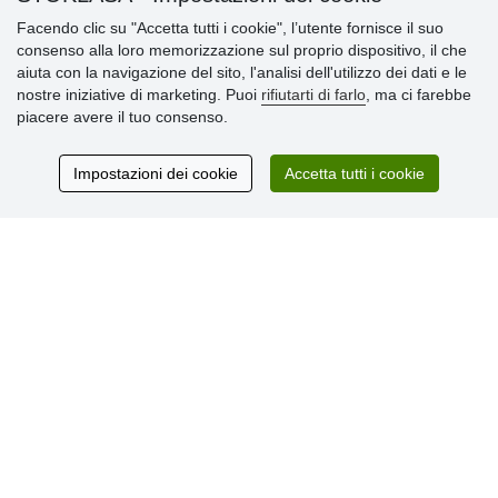
Informazioni importanti
Facendo clic su "Accetta tutti i cookie", l’utente fornisce il suo
consenso alla loro memorizzazione sul proprio dispositivo, il che
» Impostazioni dei cookie
aiuta con la navigazione del sito, l'analisi dell'utilizzo dei dati e le
» Termini & Condizioni
nostre iniziative di marketing. Puoi
rifiutarti di farlo
, ma ci farebbe
» Informativa sulla Privacy
piacere avere il tuo consenso.
» Consegna e pagamento
» Garanzia e resi
» Programma fedeltà
Impostazioni dei cookie
Accetta tutti i cookie
Recensioni
dei clienti