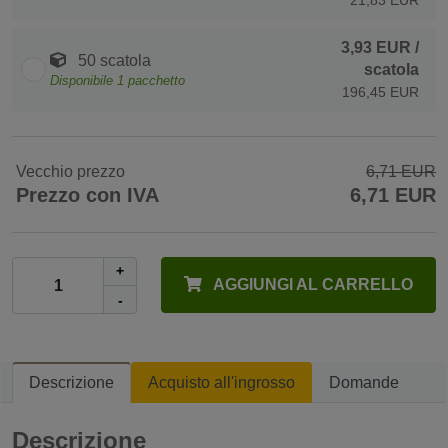
3,93 EUR
/
50 scatola
scatola
Disponibile
1
pacchetto
196,45 EUR
Vecchio prezzo
6,71 EUR
Prezzo con IVA
6,71 EUR
+
AGGIUNGI AL CARRELLO
-
Descrizione
Acquisto all'ingrosso
Domande
Descrizione