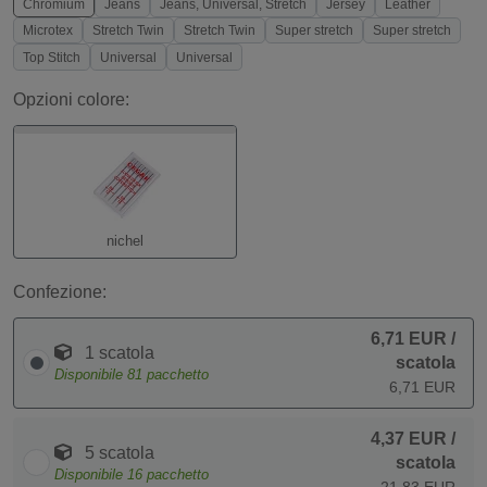
Chromium
Jeans
Jeans, Universal, Stretch
Jersey
Leather
Microtex
Stretch Twin
Stretch Twin
Super stretch
Super stretch
Top Stitch
Universal
Universal
Opzioni colore:
nichel
Confezione:
6,71 EUR
/
1 scatola
scatola
Disponibile
81
pacchetto
6,71 EUR
4,37 EUR
/
5 scatola
scatola
Disponibile
16
pacchetto
21,83 EUR