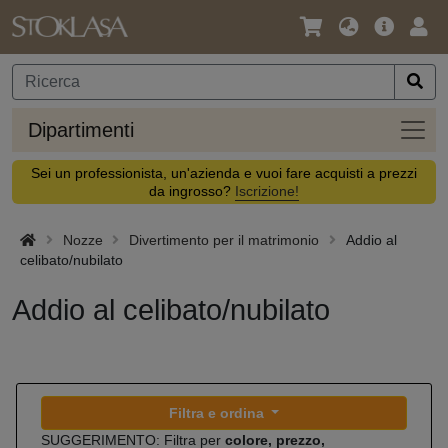
Lingua
Offerta
Acc
/
principa
Valuta
Dipar
Dipartimenti
Sei un professionista, un'azienda e vuoi fare acquisti a prezzi
da ingrosso?
Iscrizione!
Nozze
Divertimento per il matrimonio
Addio al
celibato/nubilato
Addio al celibato/nubilato
Filtra e ordina
SUGGERIMENTO: Filtra per
colore, prezzo,