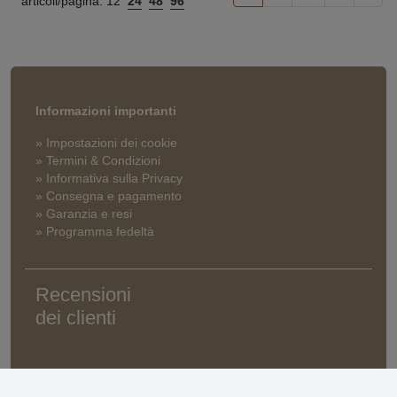
articoli/pagina:
12
24
48
96
Informazioni importanti
» Impostazioni dei cookie
» Termini & Condizioni
» Informativa sulla Privacy
» Consegna e pagamento
» Garanzia e resi
» Programma fedeltà
Recensioni
dei clienti