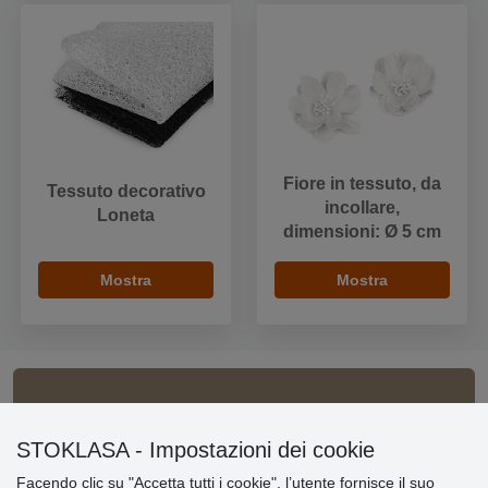
Fiore in tessuto, da
Tessuto decorativo
incollare,
Loneta
dimensioni: Ø 5 cm
Mostra
Mostra
Informazioni importanti
STOKLASA - Impostazioni dei cookie
» Impostazioni dei cookie
Facendo clic su "Accetta tutti i cookie", l’utente fornisce il suo
» Termini & Condizioni