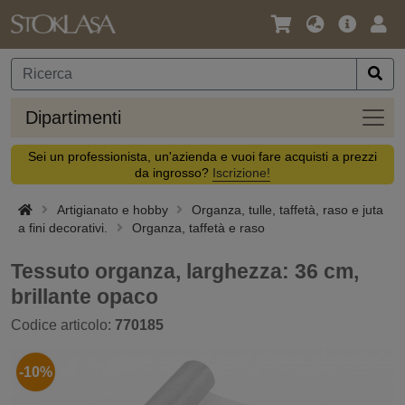
Lingua
Offerta
Acc
/
principa
Valuta
Dipar
Dipartimenti
Sei un professionista, un'azienda e vuoi fare acquisti a prezzi
da ingrosso?
Iscrizione!
Artigianato e hobby
Organza, tulle, taffetà, raso e juta
a fini decorativi.
Organza, taffetà e raso
Tessuto organza, larghezza: 36 cm,
brillante opaco
Codice articolo:
770185
-10%