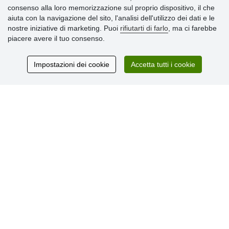
consenso alla loro memorizzazione sul proprio dispositivo, il che
» Informativa sulla Privacy
aiuta con la navigazione del sito, l'analisi dell'utilizzo dei dati e le
» Consegna e pagamento
nostre iniziative di marketing. Puoi
rifiutarti di farlo
, ma ci farebbe
» Garanzia e resi
piacere avere il tuo consenso.
» Programma fedeltà
Impostazioni dei cookie
Accetta tutti i cookie
Recensioni
dei clienti