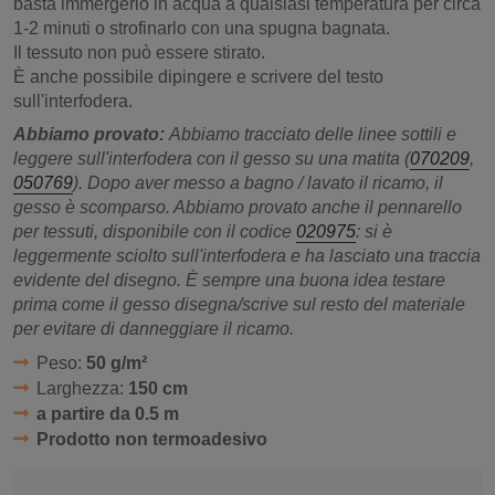
basta immergerlo in acqua a qualsiasi temperatura per circa
1-2 minuti o strofinarlo con una spugna bagnata.
Il tessuto non può essere stirato.
È anche possibile dipingere e scrivere del testo
sull'interfodera.
Abbiamo provato:
Abbiamo tracciato delle linee sottili e
leggere sull'interfodera con il gesso su una matita (
070209
,
050769
). Dopo aver messo a bagno / lavato il ricamo, il
gesso è scomparso. Abbiamo provato anche il pennarello
per tessuti, disponibile con il codice
020975
: si è
leggermente sciolto sull'interfodera e ha lasciato una traccia
evidente del disegno. È sempre una buona idea testare
prima come il gesso disegna/scrive sul resto del materiale
per evitare di danneggiare il ricamo.
Peso:
50 g/m²
Larghezza:
150 cm
a partire da 0.5 m
Prodotto non termoadesivo