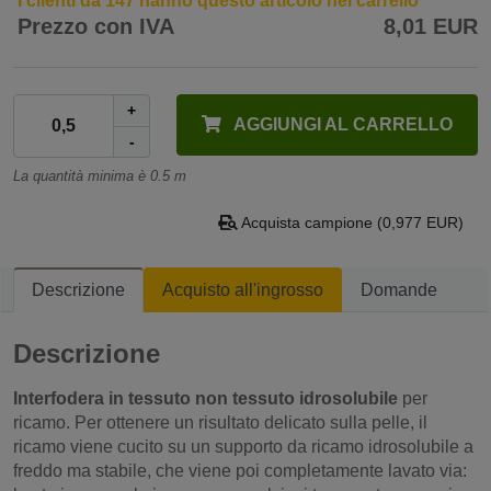
I clienti da 147 hanno questo articolo nel carrello
Prezzo con IVA
8,01 EUR
+
AGGIUNGI AL CARRELLO
-
La quantità minima è 0.5 m
Acquista campione (0,977 EUR)
Descrizione
Acquisto all'ingrosso
Domande
Descrizione
Interfodera in tessuto non tessuto idrosolubile
per
ricamo. Per ottenere un risultato delicato sulla pelle, il
ricamo viene cucito su un supporto da ricamo idrosolubile a
freddo ma stabile, che viene poi completamente lavato via: