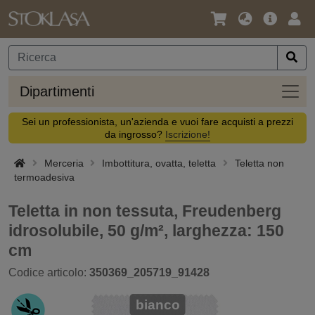
Lingua
Offerta
Acc
/
principa
Valuta
Dipar
Dipartimenti
Sei un professionista, un'azienda e vuoi fare acquisti a prezzi
da ingrosso?
Iscrizione!
Merceria
Imbottitura, ovatta, teletta
Teletta non
termoadesiva
Teletta in non tessuta, Freudenberg
idrosolubile, 50 g/m², larghezza: 150
cm
Codice articolo:
350369_205719_91428
bianco