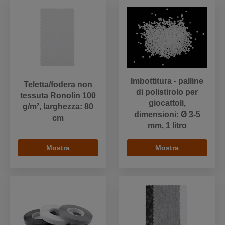
Imbottitura - palline
Teletta/fodera non
di polistirolo per
tessuta Ronolin 100
giocattoli,
g/m², larghezza: 80
dimensioni: Ø 3-5
cm
mm, 1 litro
Mostra
Mostra