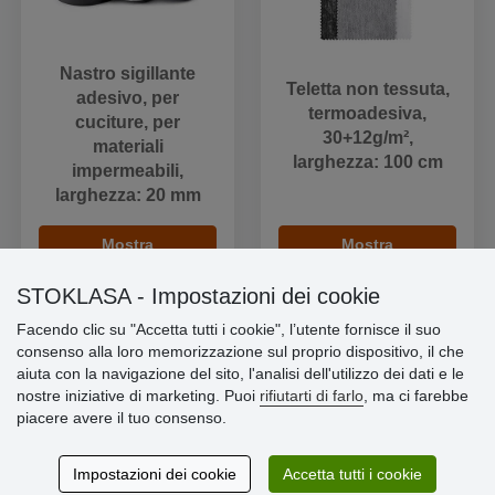
Nastro sigillante
Teletta non tessuta,
adesivo, per
termoadesiva,
cuciture, per
30+12g/m²,
materiali
larghezza: 100 cm
impermeabili,
larghezza: 20 mm
Mostra
Mostra
STOKLASA - Impostazioni dei cookie
Facendo clic su "Accetta tutti i cookie", l’utente fornisce il suo
consenso alla loro memorizzazione sul proprio dispositivo, il che
aiuta con la navigazione del sito, l'analisi dell'utilizzo dei dati e le
Informazioni importanti
nostre iniziative di marketing. Puoi
rifiutarti di farlo
, ma ci farebbe
piacere avere il tuo consenso.
» Impostazioni dei cookie
» Termini & Condizioni
» Informativa sulla Privacy
Impostazioni dei cookie
Accetta tutti i cookie
» Consegna e pagamento