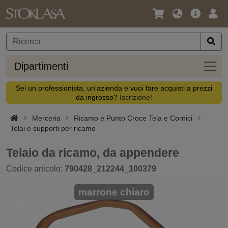
Lingua
Offerta
Acc
/
principa
Valuta
Dipar
Dipartimenti
Sei un professionista, un'azienda e vuoi fare acquisti a prezzi
da ingrosso?
Iscrizione!
Merceria
Ricamo e Punto Croce Tela e Cornici
Telai e supporti per ricamo
Telaio da ricamo, da appendere
Codice articolo:
790428_212244_100379
marrone chiaro