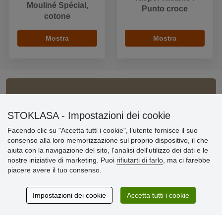
Mouliné Spécial,
Punto croce
cotone
Mostra
Mostra
Informazioni importanti
STOKLASA - Impostazioni dei cookie
» Impostazioni dei cookie
Facendo clic su "Accetta tutti i cookie", l’utente fornisce il suo
» Termini & Condizioni
consenso alla loro memorizzazione sul proprio dispositivo, il che
» Informativa sulla Privacy
aiuta con la navigazione del sito, l'analisi dell'utilizzo dei dati e le
» Consegna e pagamento
nostre iniziative di marketing. Puoi
rifiutarti di farlo
, ma ci farebbe
» Garanzia e resi
piacere avere il tuo consenso.
» Programma fedeltà
Impostazioni dei cookie
Accetta tutti i cookie
Recensioni
dei clienti