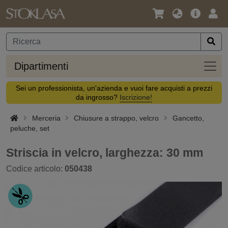
Lingua
Offerta
Acc
/
principa
Valuta
Dipar
Dipartimenti
Sei un professionista, un'azienda e vuoi fare acquisti a prezzi
da ingrosso?
Iscrizione!
Merceria
Chiusure a strappo, velcro
Gancetto,
peluche, set
Striscia in velcro, larghezza: 30 mm
Codice articolo:
050438