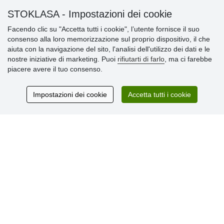
STOKLASA - Impostazioni dei cookie
Informazioni importanti
Facendo clic su "Accetta tutti i cookie", l’utente fornisce il suo
consenso alla loro memorizzazione sul proprio dispositivo, il che
» Impostazioni dei cookie
aiuta con la navigazione del sito, l'analisi dell'utilizzo dei dati e le
» Termini & Condizioni
nostre iniziative di marketing. Puoi
rifiutarti di farlo
, ma ci farebbe
» Informativa sulla Privacy
piacere avere il tuo consenso.
» Consegna e pagamento
» Garanzia e resi
» Programma fedeltà
Impostazioni dei cookie
Accetta tutti i cookie
Recensioni
dei clienti