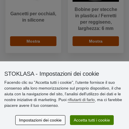
Bobine per stecche
Gancetti per occhiali,
in plastica / Ferretti
in silicone
per reggiseno,
larghezza: 6 mm
Mostra
Mostra
STOKLASA - Impostazioni dei cookie
Informazioni importanti
Facendo clic su "Accetta tutti i cookie", l’utente fornisce il suo
consenso alla loro memorizzazione sul proprio dispositivo, il che
» Impostazioni dei cookie
aiuta con la navigazione del sito, l'analisi dell'utilizzo dei dati e le
» Termini & Condizioni
nostre iniziative di marketing. Puoi
rifiutarti di farlo
, ma ci farebbe
» Informativa sulla Privacy
piacere avere il tuo consenso.
» Consegna e pagamento
» Garanzia e resi
» Programma fedeltà
Impostazioni dei cookie
Accetta tutti i cookie