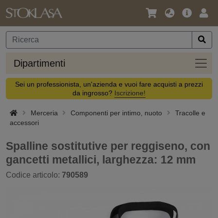
Lingua
Offerta
Acc
/
principa
Valuta
Dipar
Dipartimenti
Sei un professionista, un'azienda e vuoi fare acquisti a prezzi
da ingrosso?
Iscrizione!
Merceria
Componenti per intimo, nuoto
Tracolle e
accessori
Spalline sostitutive per reggiseno, con
gancetti metallici, larghezza: 12 mm
Codice articolo:
790589