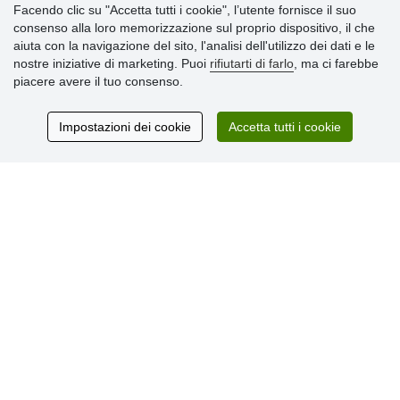
» Informativa sulla Privacy
Facendo clic su "Accetta tutti i cookie", l’utente fornisce il suo
» Consegna e pagamento
consenso alla loro memorizzazione sul proprio dispositivo, il che
» Garanzia e resi
aiuta con la navigazione del sito, l'analisi dell'utilizzo dei dati e le
» Programma fedeltà
nostre iniziative di marketing. Puoi
rifiutarti di farlo
, ma ci farebbe
piacere avere il tuo consenso.
Recensioni
Impostazioni dei cookie
Accetta tutti i cookie
dei clienti