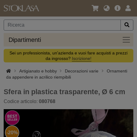
Lingua
Offerta
Acc
/
principa
Valuta
Dipar
Dipartimenti
Sei un professionista, un'azienda e vuoi fare acquisti a prezzi
da ingrosso?
Iscrizione!
Artigianato e hobby
Decorazioni varie
Ornamenti
da appendere in acrilico riempibili
Sfera in plastica trasparente, Ø 6 cm
Codice articolo:
080768
-20%