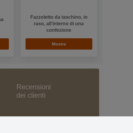
Fazzoletto da taschino, in
na
raso, all’interno di una
confezione
Mostra
Recensioni
dei clienti