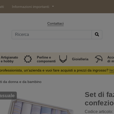
tti
Informazioni importanti:
Contattaci
Artigianato
Perline e
Acc
Gioielleria
e hobby
componenti
di 
professionista, un'azienda e vuoi fare acquisti a prezzi da ingrosso?
Isc
tti da donna e da bambino
Set di fa
asuale
confezio
Codice articolo: