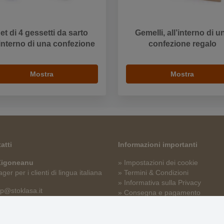
et di 4 gessetti da sarto
Gemelli, all’interno di u
’interno di una confezione
confezione regalo
Mostra
Mostra
atti
Informazioni importanti
 Zigoneanu
» Impostazioni dei cookie
er per i clienti di lingua italiana
» Termini & Condizioni
» Informativa sulla Privacy
p@stoklasa.it
» Consegna e pagamento
» Garanzia e resi
» Programma fedeltà