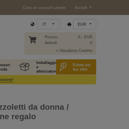
Crea un account utente
Accedi
IT
EUR
Prezzo:
0,- EUR
Articoli:
0
» Visualizza Cestino
Imballaggio
essori
Estate nel
e
moda
tuo stile
attrezzature
rizione!
zzoletti da donna /
ne regalo