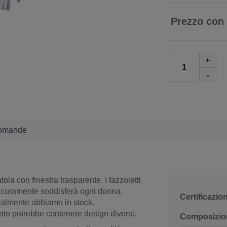
Prezzo con
+
-
omande
tola con finestra trasparente. I fazzoletti
icuramente soddisferà ogni donna.
Certificazio
ttualmente abbiamo in stock.
etto potrebbe contenere design diversi.
Composizio