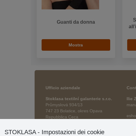
S
Guanti da donna
all
Mostra
Ufficio aziendale
Cont
Stoklasa textilní galanterie s.r.o.
Ilie
Průmyslová 934/13
manag
747 23 Bolatice, okres Opava
esho
Repubblica Ceca
STOKLASA - Impostazioni dei cookie