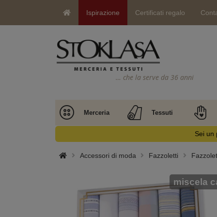
Ispirazione
Certificati regalo
Conta
… che la serve da 36 anni
Merceria
Tessuti
Sei un 
Accessori di moda
Fazzoletti
Fazzole
miscela c