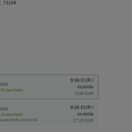
3_71169
9,98 EUR
/
tola
scatola
e
56
pacchetto
9,98 EUR
9,06 EUR
/
tola
scatola
e
18
pacchetto
a pacchetti più piccoli
27,19 EUR