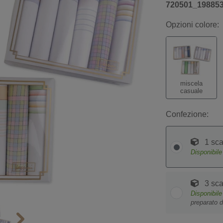
720501_19885
Opzioni colore:
miscela
casuale
Confezione:
1 sca
Disponibil
3 sca
Disponibil
preparato d