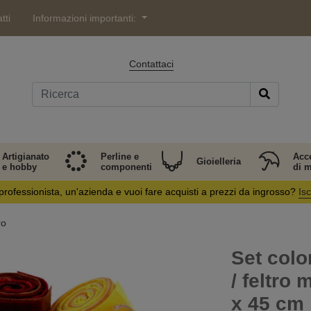
tti
Informazioni importanti:
Contattaci
Artigianato
Perline e
Acc
Gioielleria
e hobby
componenti
di 
professionista, un'azienda e vuoi fare acquisti a prezzi da ingrosso?
Isc
ro
Set colo
/ feltro
x 45 cm