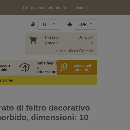
Crea un account utente
Accedi
IT
EUR
Prezzo:
0,- EUR
Articoli:
0
» Visualizza Cestino
Imballaggio
essori
Estate nel
e
moda
tuo stile
attrezzature
rizione!
rato di feltro decorativo
 morbido, dimensioni: 10