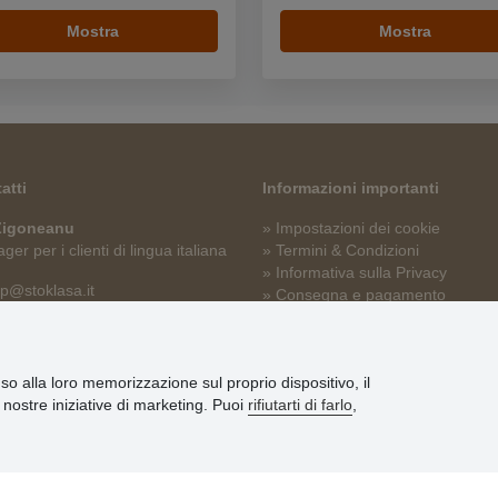
Mostra
Mostra
atti
Informazioni importanti
 Zigoneanu
» Impostazioni dei cookie
er per i clienti di lingua italiana
» Termini & Condizioni
» Informativa sulla Privacy
p@stoklasa.it
» Consegna e pagamento
» Garanzia e resi
» Programma fedeltà
nso alla loro memorizzazione sul proprio dispositivo, il
le nostre iniziative di marketing. Puoi
rifiutarti di farlo
,