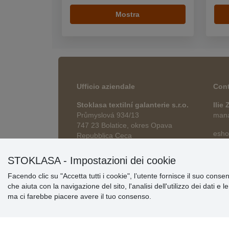
Mostra
Ufficio aziendale
Cont
Stoklasa textilní galanterie s.r.o.
Ilie
Průmyslová 934/13
manag
747 23 Bolatice, okres Opava
esho
Repubblica Ceca
STOKLASA - Impostazioni dei cookie
Facendo clic su "Accetta tutti i cookie", l’utente fornisce il suo conse
che aiuta con la navigazione del sito, l'analisi dell'utilizzo dei dati e 
ma ci farebbe piacere avere il tuo consenso.