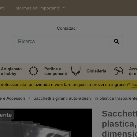
tti
Informazioni importanti:
Contattaci
Artigianato
Perline e
Acc
Gioielleria
e hobby
componenti
di 
professionista, un'azienda e vuoi fare acquisti a prezzi da ingrosso?
Isc
e e Accessori
Sacchetti sigillanti auto-adesivi, in plastica trasparent
Sacchett
ente
plastica
dimensio