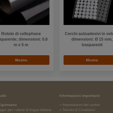
Rotolo di cellophane
Cerchi autoadesivi in vel
asparente; dimensioni: 0,6
dimensioni: Ø 15 mm,
m x 5 m
trasparenti
Mostra
Mostra
atti
Informazioni importanti
 Zigoneanu
» Impostazioni dei cookie
er per i clienti di lingua italiana
» Termini & Condizioni