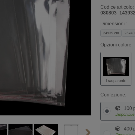
Codice articolo:
080803_14393
Dimensioni :
24x39 cm
26x40
Opzioni colore:
Trasparente
Confezione:
100 p
Disponibil
400 p
Disponibil