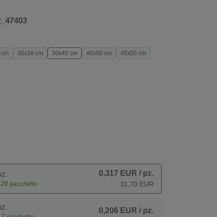
2_47403
 cm
30x38 cm
30x45 cm
40x50 cm
45x55 cm
0,317 EUR
/ pz.
z.
e
29
pacchetto
31,70 EUR
z.
0,206 EUR
/ pz.
e
7
pacchetto