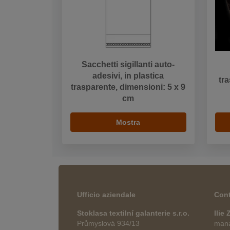
Sacchetti sigillanti auto-
adesivi, in plastica
tr
trasparente, dimensioni: 5 x 9
cm
Mostra
Ufficio aziendale
Cont
Stoklasa textilní galanterie s.r.o.
Ilie
Průmyslová 934/13
manag