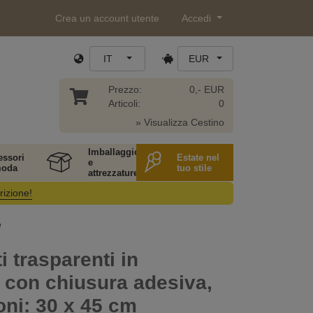
Crea un account utente
Accedi
IT
EUR
Prezzo:
0,- EUR
Articoli:
0
» Visualizza Cestino
Imballaggio
essori
Estate nel
e
moda
tuo stile
attrezzature
rizione!
e
i trasparenti in
, con chiusura adesiva,
ni: 30 x 45 cm