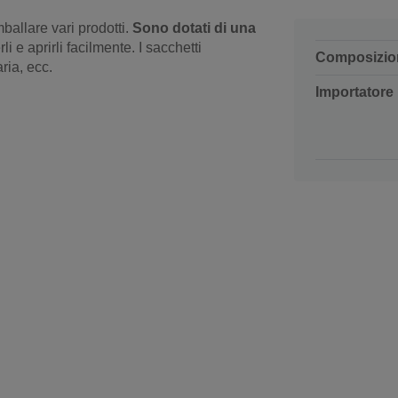
ballare vari prodotti.
Sono dotati di una
i e aprirli facilmente. I sacchetti
Composizio
aria, ecc.
Importatore