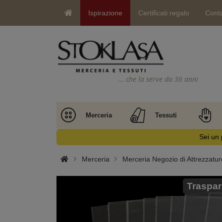
Ispirazione
Certificati regalo
Conta
… che la serve da 36 anni
Merceria
Tessuti
Sei un 
Merceria
Merceria Negozio di Attrezzatur
Traspar