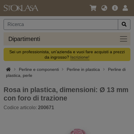
Lingua
Offerta
Acc
/
principa
Valuta
Dipar
Dipartimenti
Sei un professionista, un'azienda e vuoi fare acquisti a prezzi
da ingrosso?
Iscrizione!
Perline e componenti
Perline in plastica
Perline di
plastica, perle
Rosa in plastica, dimensioni: Ø 13 mm
con foro di trazione
Codice articolo:
200671