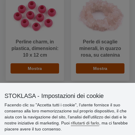
Perline charm, in
Perle di scaglie
plastica, dimensioni:
minerali, in quarzo
10 x 12 cm
rosa, su catenina
Mostra
Mostra
STOKLASA - Impostazioni dei cookie
Facendo clic su "Accetta tutti i cookie", l’utente fornisce il suo
Informazioni importanti
consenso alla loro memorizzazione sul proprio dispositivo, il che
aiuta con la navigazione del sito, l'analisi dell'utilizzo dei dati e le
» Impostazioni dei cookie
nostre iniziative di marketing. Puoi
rifiutarti di farlo
, ma ci farebbe
» Termini & Condizioni
piacere avere il tuo consenso.
» Informativa sulla Privacy