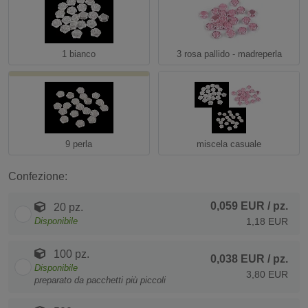
1 bianco
3 rosa pallido - madreperla
9 perla
miscela casuale
Confezione:
0,059 EUR
/ pz.
20 pz.
Disponibile
1,18 EUR
100 pz.
0,038 EUR
/ pz.
Disponibile
3,80 EUR
preparato da pacchetti più piccoli