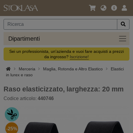
Lingua
Offerta
Acc
/
principa
Valuta
Dipar
Dipartimenti
Sei un professionista, un'azienda e vuoi fare acquisti a prezzi
da ingrosso?
Iscrizione!
Merceria
Maglia, Rotonda e Altro Elastico
Elastici
in lurex e raso
Raso elasticizzato, larghezza: 20 mm
Codice articolo:
440746
-25%