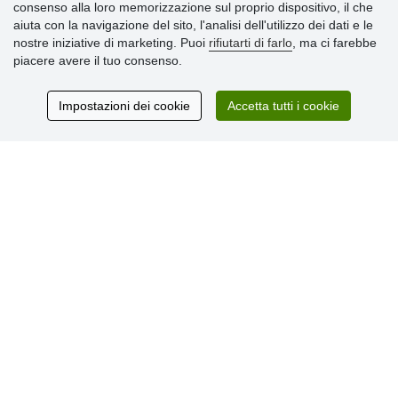
consenso alla loro memorizzazione sul proprio dispositivo, il che
Informazioni importanti
aiuta con la navigazione del sito, l'analisi dell'utilizzo dei dati e le
nostre iniziative di marketing. Puoi
rifiutarti di farlo
, ma ci farebbe
» Impostazioni dei cookie
piacere avere il tuo consenso.
» Termini & Condizioni
» Informativa sulla Privacy
» Consegna e pagamento
Impostazioni dei cookie
Accetta tutti i cookie
» Garanzia e resi
» Programma fedeltà
Recensioni
dei clienti