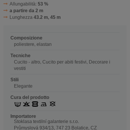
Allungabilità:
53 %
a partire da 2 m
Lunghezza
43.2 m, 45 m
Composizione
poliestere, elastan
Tecniche
Cucito - altro, Cucito per abiti festivi, Decorare i
vestiti
Stili
Elegante
Cura del prodotto
Importatore
Stoklasa textilní galanterie s.r.o.
Průmyslová 934/13, 747 23 Bolatice, CZ