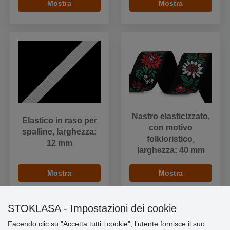
Mostra
Mostra
Nastro elasticizzato,
Elastico in raso per
con motivo
spalline, larghezza:
folkloristico,
12 mm
larghezza: 40 mm
Mostra
Mostra
STOKLASA - Impostazioni dei cookie
Facendo clic su "Accetta tutti i cookie", l’utente fornisce il suo