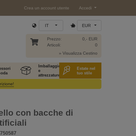
Crea un account utente
Accedi
IT
EUR
Prezzo:
0,- EUR
Articoli:
0
» Visualizza Cestino
Imballaggio
essori
Estate nel
e
moda
tuo stile
attrezzature
rizione!
llo con bacche di
ificiali
750587