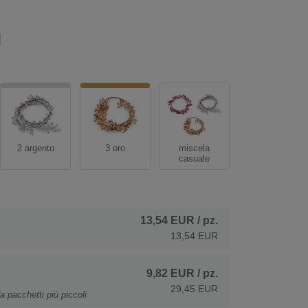
2 argento
3 oro
miscela
casuale
13,54 EUR
/ pz.
13,54 EUR
9,82 EUR
/ pz.
29,45 EUR
a pacchetti più piccoli