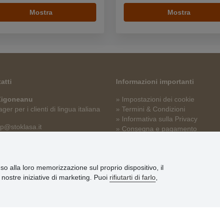
Mostra
Mostra
atti
Informazioni importanti
 Zigoneanu
» Impostazioni dei cookie
er per i clienti di lingua italiana
» Termini & Condizioni
» Informativa sulla Privacy
p@stoklasa.it
» Consegna e pagamento
» Garanzia e resi
» Programma fedeltà
nso alla loro memorizzazione sul proprio dispositivo, il
le nostre iniziative di marketing. Puoi
rifiutarti di farlo
,