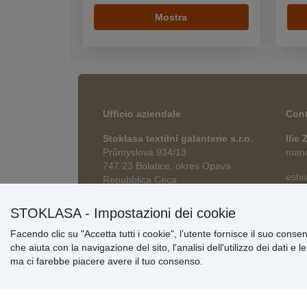
Mostra
Ufficio aziendale
Cont
Stoklasa textilní galanterie s.r.o.
Ilie
Průmyslová 934/13
manag
747 23 Bolatice, okres Opava
esho
Repubblica Ceca
STOKLASA - Impostazioni dei cookie
Facendo clic su "Accetta tutti i cookie", l’utente fornisce il suo conse
che aiuta con la navigazione del sito, l'analisi dell'utilizzo dei dati e 
ma ci farebbe piacere avere il tuo consenso.