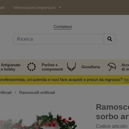
tti
Informazioni importanti:
Contattaci
Artigianato
Perline e
Acc
Gioielleria
e hobby
componenti
di 
professionista, un'azienda e vuoi fare acquisti a prezzi da ingrosso?
Isc
ificiali
Ramoscelli artificiali
Ramosce
sorbo art
Codice articolo: