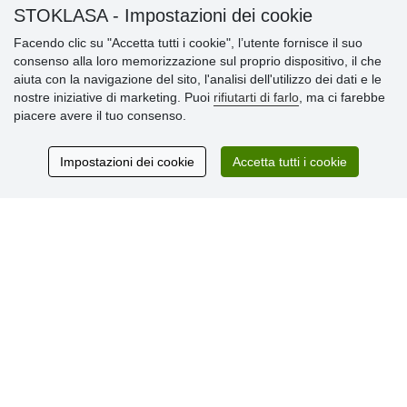
STOKLASA - Impostazioni dei cookie
Informazioni importanti
Facendo clic su "Accetta tutti i cookie", l’utente fornisce il suo
consenso alla loro memorizzazione sul proprio dispositivo, il che
» Impostazioni dei cookie
aiuta con la navigazione del sito, l'analisi dell'utilizzo dei dati e le
» Termini & Condizioni
nostre iniziative di marketing. Puoi
rifiutarti di farlo
, ma ci farebbe
» Informativa sulla Privacy
piacere avere il tuo consenso.
» Consegna e pagamento
» Garanzia e resi
» Programma fedeltà
Impostazioni dei cookie
Accetta tutti i cookie
Recensioni
dei clienti