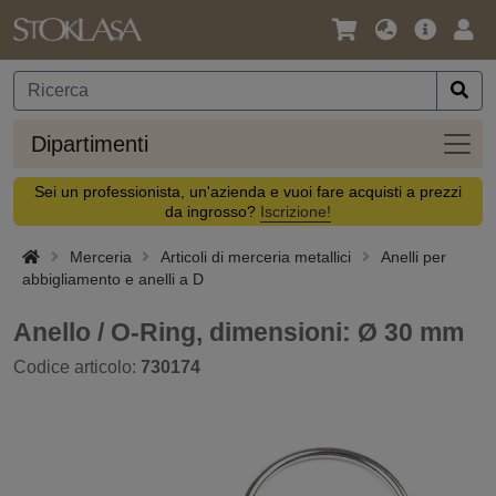
Lingua
Offerta
Acc
/
principa
Valuta
Dipar
Dipartimenti
Sei un professionista, un'azienda e vuoi fare acquisti a prezzi
da ingrosso?
Iscrizione!
Merceria
Articoli di merceria metallici
Anelli per
abbigliamento e anelli a D
Anello / O-Ring, dimensioni: Ø 30 mm
Codice articolo:
730174