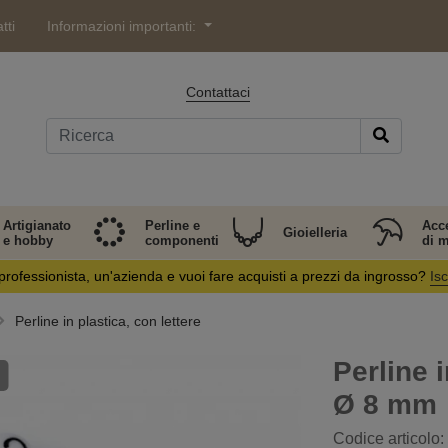
tti
Informazioni importanti:
Contattaci
Artigianato
Perline e
Acc
Gioielleria
e hobby
componenti
di 
professionista, un'azienda e vuoi fare acquisti a prezzi da ingrosso?
Isc
Perline in plastica, con lettere
Perline i
Ø 8 mm
Codice articolo: