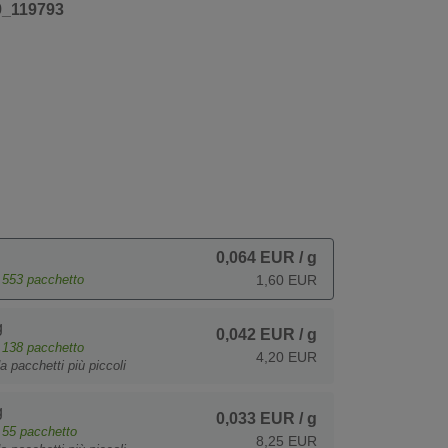
9_119793
0,064 EUR
/ g
e
553
pacchetto
1,60 EUR
g
0,042 EUR
/ g
e
138
pacchetto
4,20 EUR
a pacchetti più piccoli
g
0,033 EUR
/ g
e
55
pacchetto
8,25 EUR