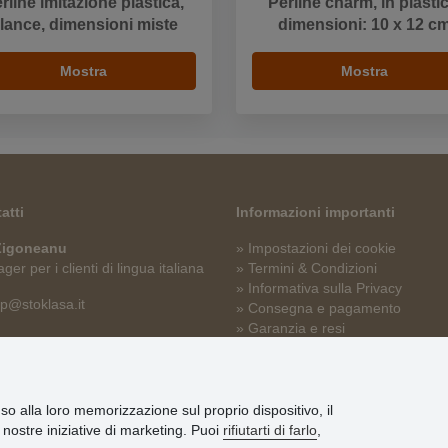
rline imitazione plastica,
Perline charm, in plastic
lance, dimensioni miste
dimensioni: 10 x 12 c
Mostra
Mostra
atti
Informazioni importanti
 Zigoneanu
» Impostazioni dei cookie
er per i clienti di lingua italiana
» Termini & Condizioni
» Informativa sulla Privacy
p@stoklasa.it
» Consegna e pagamento
» Garanzia e resi
» Programma fedeltà
nso alla loro memorizzazione sul proprio dispositivo, il
le nostre iniziative di marketing. Puoi
rifiutarti di farlo
,