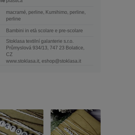
ne
plastica
macramé, perline, Kumihimo, perline,
perline
Bambini in età scolare e pre-scolare
Stoklasa textilní galanterie s.r.o.
Průmyslová 934/13, 747 23 Bolatice,
CZ
www.stoklasa.it, eshop@stoklasa.it