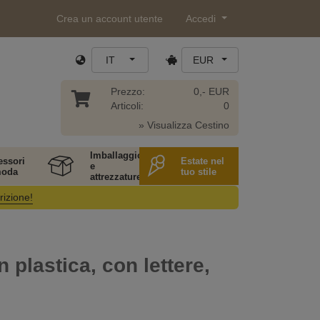
Crea un account utente
Accedi
IT
EUR
Prezzo:
0,- EUR
Articoli:
0
» Visualizza Cestino
Imballaggio
essori
Estate nel
e
moda
tuo stile
attrezzature
rizione!
n plastica, con lettere,