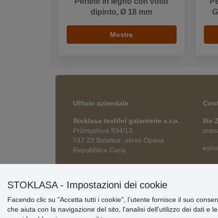
Perline in legno con volto
Pe
dipinto, Ø 18 mm
G
Mostra
Ufficio aziendale
Cont
Stoklasa textilní galanterie s.r.o.
Ilie
Průmyslová 934/13
manag
747 23 Bolatice, okres Opava
esho
Repubblica Ceca
STOKLASA - Impostazioni dei cookie
Facendo clic su "Accetta tutti i cookie", l’utente fornisce il suo conse
che aiuta con la navigazione del sito, l'analisi dell'utilizzo dei dati e 