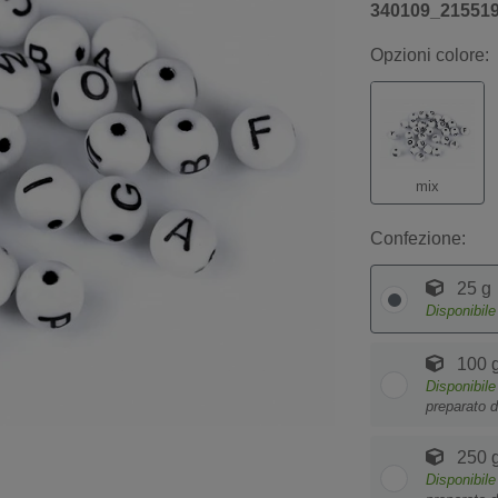
340109_21551
Opzioni colore:
mix
Confezione:
25 g
Disponibil
100 
Disponibil
preparato d
250 
Disponibil