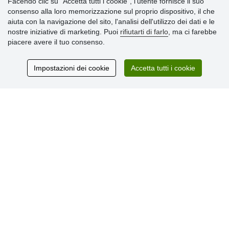
Facendo clic su "Accetta tutti i cookie", l’utente fornisce il suo
» Impostazioni dei cookie
consenso alla loro memorizzazione sul proprio dispositivo, il che
» Termini & Condizioni
aiuta con la navigazione del sito, l'analisi dell'utilizzo dei dati e le
» Informativa sulla Privacy
nostre iniziative di marketing. Puoi
rifiutarti di farlo
, ma ci farebbe
» Consegna e pagamento
piacere avere il tuo consenso.
» Garanzia e resi
» Programma fedeltà
Impostazioni dei cookie
Accetta tutti i cookie
Recensioni
dei clienti