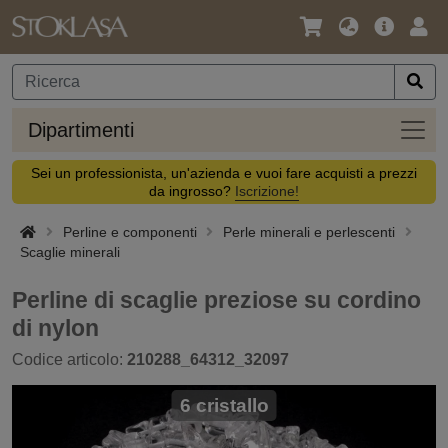
Lingua
Offerta
Acc
/
principa
Valuta
Dipar
Dipartimenti
Sei un professionista, un'azienda e vuoi fare acquisti a prezzi
da ingrosso?
Iscrizione!
Perline e componenti
Perle minerali e perlescenti
Scaglie minerali
Perline di scaglie preziose su cordino
di nylon
Codice articolo:
210288_64312_32097
6 cristallo