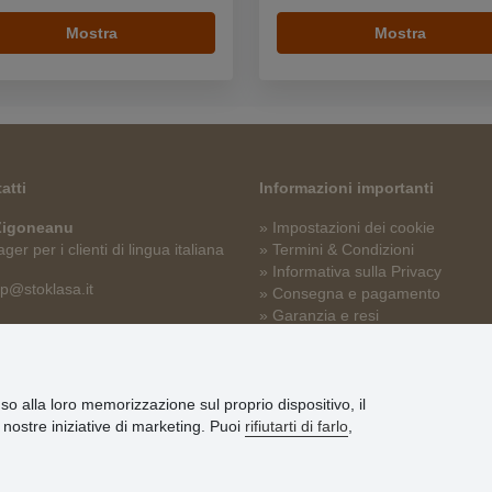
Mostra
Mostra
atti
Informazioni importanti
 Zigoneanu
» Impostazioni dei cookie
er per i clienti di lingua italiana
» Termini & Condizioni
» Informativa sulla Privacy
p@stoklasa.it
» Consegna e pagamento
» Garanzia e resi
» Programma fedeltà
nso alla loro memorizzazione sul proprio dispositivo, il
le nostre iniziative di marketing. Puoi
rifiutarti di farlo
,