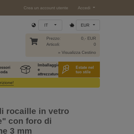
Crea un account utente
Accedi
IT
EUR
Prezzo:
0,- EUR
Articoli:
0
» Visualizza Cestino
Imballaggio
essori
Estate nel
e
moda
tuo stile
attrezzature
rizione!
i rocaille in vetro
e" con foro di
one 3 mm