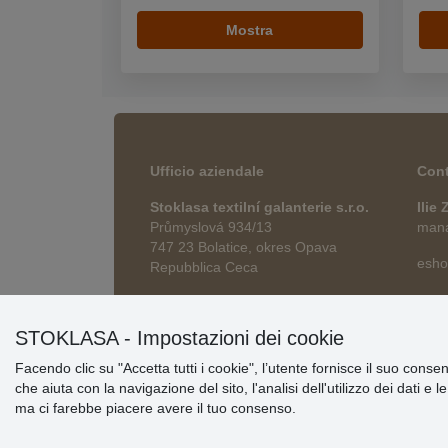
Mostra
Ufficio aziendale
Cont
Stoklasa textilní galanterie s.r.o.
Ilie
Průmyslová 934/13
manag
747 23 Bolatice, okres Opava
esho
Repubblica Ceca
STOKLASA - Impostazioni dei cookie
Facendo clic su "Accetta tutti i cookie", l’utente fornisce il suo conse
che aiuta con la navigazione del sito, l'analisi dell'utilizzo dei dati e 
ma ci farebbe piacere avere il tuo consenso.