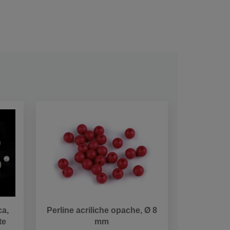
ca,
Perline acriliche opache, Ø 8
te
mm