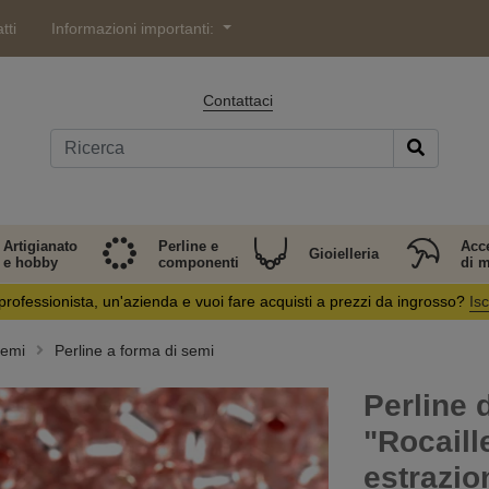
tti
Informazioni importanti:
Contattaci
Artigianato
Perline e
Acc
Gioielleria
e hobby
componenti
di 
professionista, un'azienda e vuoi fare acquisti a prezzi da ingrosso?
Isc
semi
Perline a forma di semi
Perline d
"Rocaill
estrazi