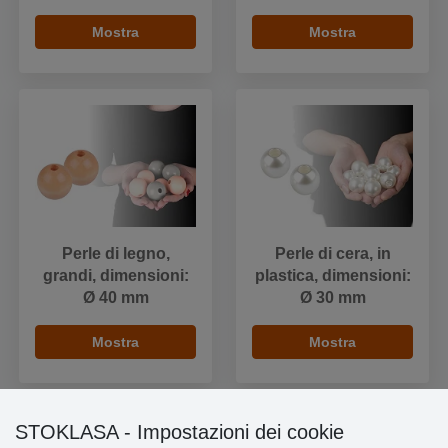
Mostra
Mostra
Perle di legno,
Perle di cera, in
grandi, dimensioni:
plastica, dimensioni:
Ø 40 mm
Ø 30 mm
Mostra
Mostra
STOKLASA - Impostazioni dei cookie