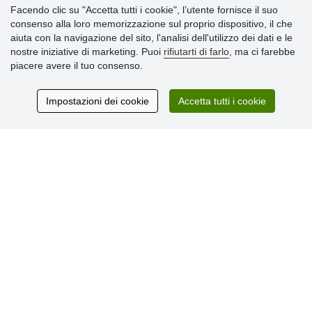
Facendo clic su "Accetta tutti i cookie", l’utente fornisce il suo
Informazioni importanti
consenso alla loro memorizzazione sul proprio dispositivo, il che
aiuta con la navigazione del sito, l'analisi dell'utilizzo dei dati e le
» Impostazioni dei cookie
nostre iniziative di marketing. Puoi
rifiutarti di farlo
, ma ci farebbe
» Termini & Condizioni
piacere avere il tuo consenso.
» Informativa sulla Privacy
» Consegna e pagamento
» Garanzia e resi
Impostazioni dei cookie
Accetta tutti i cookie
» Programma fedeltà
Recensioni
dei clienti