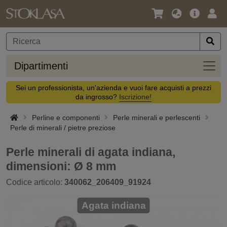
Lingua
Offerta
Acc
/
principa
Valuta
Dipar
Dipartimenti
Sei un professionista, un'azienda e vuoi fare acquisti a prezzi
da ingrosso?
Iscrizione!
Perline e componenti
Perle minerali e perlescenti
Perle di minerali / pietre preziose
Perle minerali di agata indiana,
dimensioni: Ø 8 mm
Codice articolo:
340062_206409_91924
Agata indiana