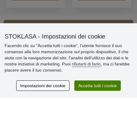
Informazioni importanti
STOKLASA - Impostazioni dei cookie
Facendo clic su "Accetta tutti i cookie", l’utente fornisce il suo
» Impostazioni dei cookie
consenso alla loro memorizzazione sul proprio dispositivo, il che
» Termini & Condizioni
aiuta con la navigazione del sito, l'analisi dell'utilizzo dei dati e le
» Informativa sulla Privacy
nostre iniziative di marketing. Puoi
rifiutarti di farlo
, ma ci farebbe
» Consegna e pagamento
piacere avere il tuo consenso.
» Garanzia e resi
» Programma fedeltà
Impostazioni dei cookie
Accetta tutti i cookie
Recensioni
dei clienti