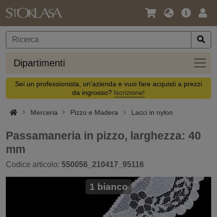
Lingua
Offerta
Acc
/
principa
Valuta
Dipar
Dipartimenti
Sei un professionista, un'azienda e vuoi fare acquisti a prezzi
da ingrosso?
Iscrizione!
Merceria
Pizzo e Madera
Lacci in nylon
Passamaneria in pizzo, larghezza: 40
mm
Codice articolo:
550056_210417_95116
1 bianco