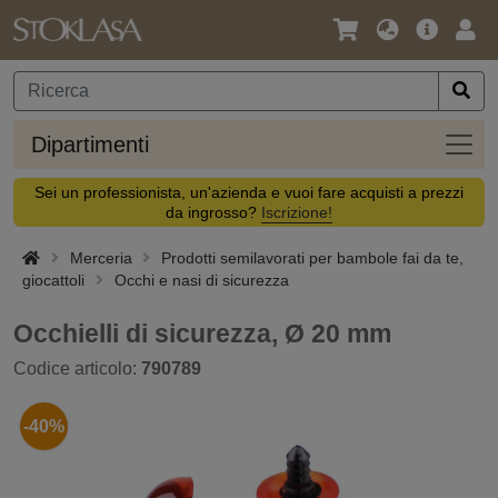
Lingua
Offerta
Acc
/
principa
Valuta
Dipar
Dipartimenti
Sei un professionista, un'azienda e vuoi fare acquisti a prezzi
da ingrosso?
Iscrizione!
Merceria
Prodotti semilavorati per bambole fai da te,
giocattoli
Occhi e nasi di sicurezza
Occhielli di sicurezza, Ø 20 mm
Codice articolo:
790789
-40%