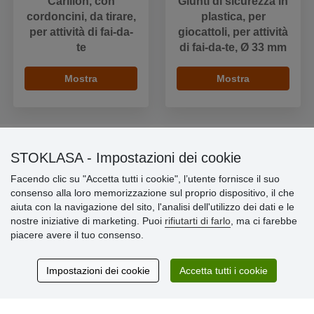
Carillon, con
Giunti di sicurezza in
cordoncini, da tirare,
plastica, per
per attività di fai-da-
giocattoli, per attività
te
di fai-da-te, Ø 33 mm
Mostra
Mostra
STOKLASA - Impostazioni dei cookie
Informazioni importanti
Facendo clic su "Accetta tutti i cookie", l’utente fornisce il suo
consenso alla loro memorizzazione sul proprio dispositivo, il che
» Impostazioni dei cookie
aiuta con la navigazione del sito, l'analisi dell'utilizzo dei dati e le
» Termini & Condizioni
nostre iniziative di marketing. Puoi
rifiutarti di farlo
, ma ci farebbe
» Informativa sulla Privacy
piacere avere il tuo consenso.
» Consegna e pagamento
» Garanzia e resi
» Programma fedeltà
Impostazioni dei cookie
Accetta tutti i cookie