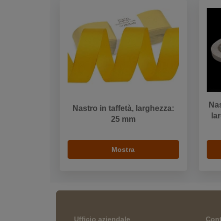
Nas
Nastro in taffetà, larghezza:
la
25 mm
Mostra
Ufficio aziendale
Cont