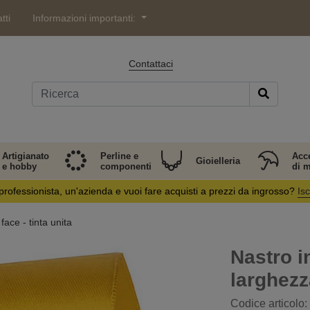
tti
Informazioni importanti:
Contattaci
Artigianato
Perline e
Acc
Gioielleria
e hobby
componenti
di 
professionista, un'azienda e vuoi fare acquisti a prezzi da ingrosso?
Isc
face - tinta unita
Nastro i
larghez
Codice articolo: