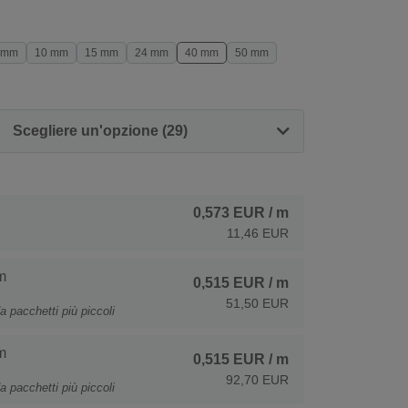
 mm
10 mm
15 mm
24 mm
40 mm
50 mm
Scegliere un'opzione (29)
0,573 EUR
/ m
11,46 EUR
m
0,515 EUR
/ m
51,50 EUR
a pacchetti più piccoli
m
0,515 EUR
/ m
92,70 EUR
a pacchetti più piccoli