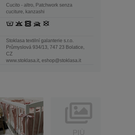
Cucito - altro, Patchwork senza
cuciture, kanzashi
Stoklasa textilní galanterie s.r.o.
Průmyslová 934/13, 747 23 Bolatice,
CZ
www.stoklasa.it, eshop@stoklasa.it
PIÙ