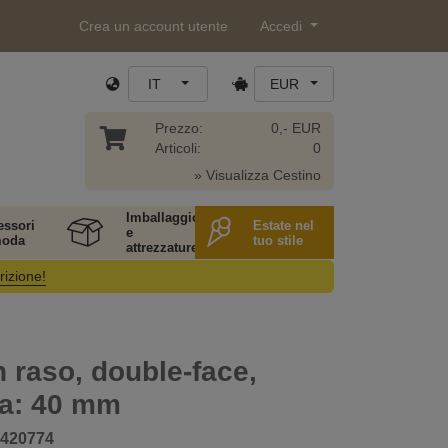
Crea un account utente
Accedi
IT
EUR
Prezzo:
0,- EUR
Articoli:
0
» Visualizza Cestino
Imballaggio
essori
Estate nel
e
moda
tuo stile
attrezzature
rizione!
n raso, double-face,
za: 40 mm
420774