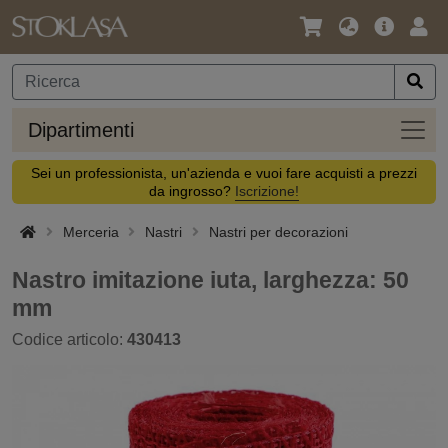
Lingua
Offerta
Acc
/
principa
Valuta
Dipar
Dipartimenti
Sei un professionista, un'azienda e vuoi fare acquisti a prezzi
da ingrosso?
Iscrizione!
Merceria
Nastri
Nastri per decorazioni
Nastro imitazione iuta, larghezza: 50
mm
Codice articolo:
430413