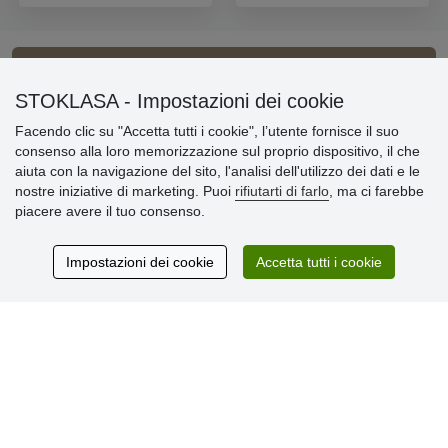
Informazioni importanti
STOKLASA - Impostazioni dei cookie
Facendo clic su "Accetta tutti i cookie", l’utente fornisce il suo
» Impostazioni dei cookie
consenso alla loro memorizzazione sul proprio dispositivo, il che
» Termini & Condizioni
aiuta con la navigazione del sito, l'analisi dell'utilizzo dei dati e le
» Informativa sulla Privacy
nostre iniziative di marketing. Puoi
rifiutarti di farlo
, ma ci farebbe
» Consegna e pagamento
piacere avere il tuo consenso.
» Garanzia e resi
» Programma fedeltà
Impostazioni dei cookie
Accetta tutti i cookie
Recensioni
dei clienti