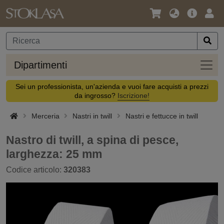
Lingua
Offerta
Acc
/
principa
Valuta
Dipar
Dipartimenti
Sei un professionista, un'azienda e vuoi fare acquisti a prezzi
da ingrosso?
Iscrizione!
Merceria
Nastri in twill
Nastri e fettucce in twill
Nastro di twill, a spina di pesce,
larghezza: 25 mm
Codice articolo:
320383