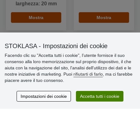
larghezza: 20 mm
Mostra
Mostra
STOKLASA - Impostazioni dei cookie
Facendo clic su "Accetta tutti i cookie", l’utente fornisce il suo
Informazioni importanti
consenso alla loro memorizzazione sul proprio dispositivo, il che
aiuta con la navigazione del sito, l'analisi dell'utilizzo dei dati e le
» Impostazioni dei cookie
nostre iniziative di marketing. Puoi
rifiutarti di farlo
, ma ci farebbe
» Termini & Condizioni
piacere avere il tuo consenso.
» Informativa sulla Privacy
» Consegna e pagamento
» Garanzia e resi
Impostazioni dei cookie
Accetta tutti i cookie
» Programma fedeltà
Recensioni
dei clienti