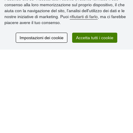
consenso alla loro memorizzazione sul proprio dispositivo, il che
» Impostazioni dei cookie
aiuta con la navigazione del sito, l'analisi dell'utilizzo dei dati e le
» Termini & Condizioni
nostre iniziative di marketing. Puoi
rifiutarti di farlo
, ma ci farebbe
» Informativa sulla Privacy
piacere avere il tuo consenso.
» Consegna e pagamento
» Garanzia e resi
» Programma fedeltà
Impostazioni dei cookie
Accetta tutti i cookie
Recensioni
dei clienti