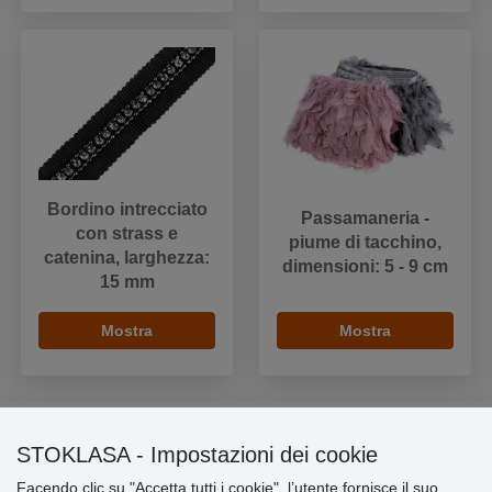
Bordino intrecciato
Passamaneria -
con strass e
piume di tacchino,
catenina, larghezza:
dimensioni: 5 - 9 cm
15 mm
Mostra
Mostra
STOKLASA - Impostazioni dei cookie
Informazioni importanti
Facendo clic su "Accetta tutti i cookie", l’utente fornisce il suo