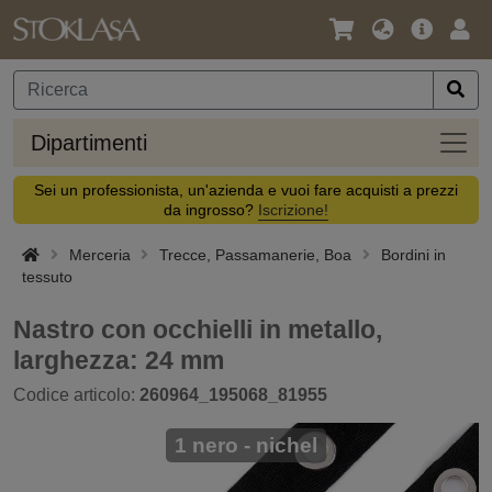
Lingua
Offerta
Acc
/
principa
Valuta
Dipar
Dipartimenti
Sei un professionista, un'azienda e vuoi fare acquisti a prezzi
da ingrosso?
Iscrizione!
Merceria
Trecce, Passamanerie, Boa
Bordini in
tessuto
Nastro con occhielli in metallo,
larghezza: 24 mm
Codice articolo:
260964_195068_81955
1 nero - nichel