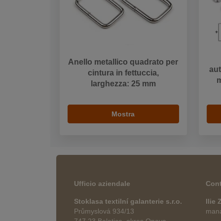
Anello metallico quadrato per
aut
cintura in fettuccia,
m
larghezza: 25 mm
Mostra
Ufficio aziendale
Cont
Stoklasa textilní galanterie s.r.o.
Ilie
Průmyslová 934/13
manag
747 23 Bolatice, okres Opava