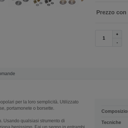
Prezzo con
+
-
omande
polari per la loro semplicità. Utilizzato
rse, portamonete o borsette.
Composizio
p. Usando qualsiasi strumento di
Tecniche
nziona benissimo. Fai un segno in entrambi