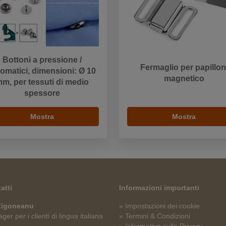
Bottoni a pressione /
Fermaglio per papillon
omatici, dimensioni: Ø 10
magnetico
m, per tessuti di medio
spessore
Mostra
Mostra
atti
Informazioni importanti
 Zigoneanu
» Impostazioni dei cookie
er per i clienti di lingua italiana
» Termini & Condizioni
» Informativa sulla Privacy