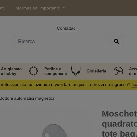
tti
Informazioni importanti:
Contattaci
Artigianato
Perline e
Acc
Gioielleria
e hobby
componenti
di 
professionista, un'azienda e vuoi fare acquisti a prezzi da ingrosso?
Isc
Bottoni automatici magnetici
Moschet
quadrato
tote bag