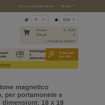
Crea un account utente
Accedi
IT
EUR
Prezzo:
0,- EUR
Articoli:
0
» Visualizza Cestino
Imballaggio
essori
Estate nel
e
moda
tuo stile
attrezzature
rizione!
tone magnetico
, per portamonete e
, dimensioni: 18 x 18