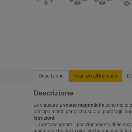
Descrizione
Acquisto all'ingrosso
D
Descrizione
Le chiusure a
scatto magnetiche
sono molto po
principalmente per la chiusura di portafogli, bo
Istruzioni:
1. Contrassegnare il posizionamento dello sna
marcatura che hai in giro. anche una matita fu