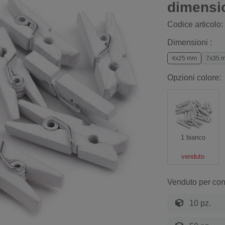
dimensi
Codice articolo:
Dimensioni :
4x25 mm
7x35 
Opzioni colore:
1 bianco
venduto
Venduto per con
10 pz.