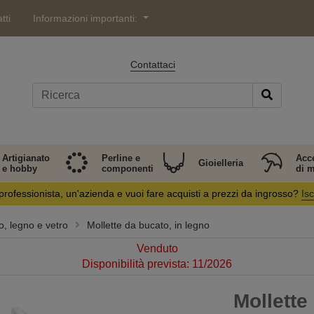
tti
Informazioni importanti:
Contattaci
Artigianato
Perline e
Acc
Gioielleria
e hobby
componenti
di 
professionista, un'azienda e vuoi fare acquisti a prezzi da ingrosso?
Isc
o, legno e vetro
Mollette da bucato, in legno
Venduto
Disponibilità prevista: 11/2026
Mollette