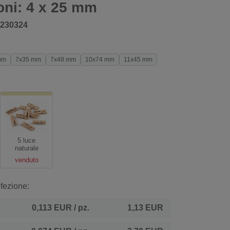
oni: 4 x 25 mm
230324
mm
7x35 mm
7x48 mm
10x74 mm
11x45 mm
5 luce
naturale
venduto
fezione:
0,113 EUR
/ pz.
1,13 EUR