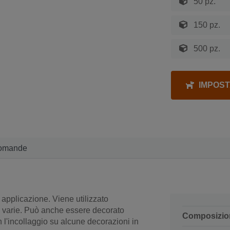
50 pz.
150 pz.
500 pz.
IMPOST
omande
applicazione. Viene utilizzato
i varie. Può anche essere decorato
Composizio
l'incollaggio su alcune decorazioni in