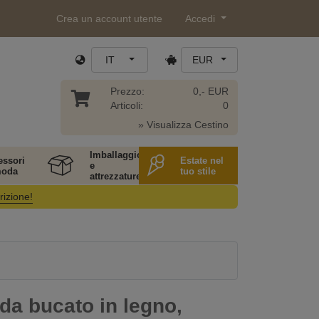
Crea un account utente
Accedi
IT
EUR
Prezzo:
0,- EUR
Articoli:
0
» Visualizza Cestino
Imballaggio
essori
Estate nel
e
moda
tuo stile
attrezzature
rizione!
 da bucato in legno,