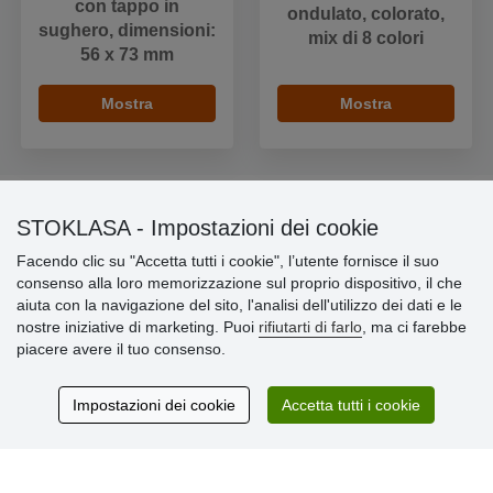
con tappo in
ondulato, colorato,
sughero, dimensioni:
mix di 8 colori
56 x 73 mm
Mostra
Mostra
STOKLASA - Impostazioni dei cookie
Informazioni importanti
Facendo clic su "Accetta tutti i cookie", l’utente fornisce il suo
consenso alla loro memorizzazione sul proprio dispositivo, il che
» Impostazioni dei cookie
aiuta con la navigazione del sito, l'analisi dell'utilizzo dei dati e le
» Termini & Condizioni
nostre iniziative di marketing. Puoi
rifiutarti di farlo
, ma ci farebbe
» Informativa sulla Privacy
piacere avere il tuo consenso.
» Consegna e pagamento
» Garanzia e resi
» Programma fedeltà
Impostazioni dei cookie
Accetta tutti i cookie
Recensioni