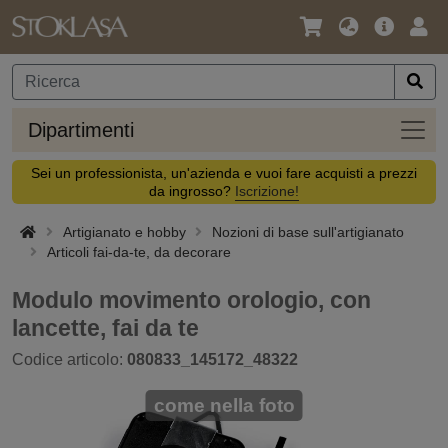
Lingua
Offerta
Acc
/
principa
Valuta
Dipar
Dipartimenti
Sei un professionista, un'azienda e vuoi fare acquisti a prezzi
da ingrosso?
Iscrizione!
Artigianato e hobby
Nozioni di base sull'artigianato
Articoli fai-da-te, da decorare
Modulo movimento orologio, con
lancette, fai da te
Codice articolo:
080833_145172_48322
come nella foto