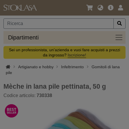
Lingua
Offerta
Acc
/
principa
Valuta
Dipar
Dipartimenti
Sei un professionista, un'azienda e vuoi fare acquisti a prezzi
da ingrosso?
Iscrizione!
Artigianato e hobby
Infeltrimento
Gomitoli di lana
pile
Mèche in lana pile pettinata, 50 g
Codice articolo:
730338