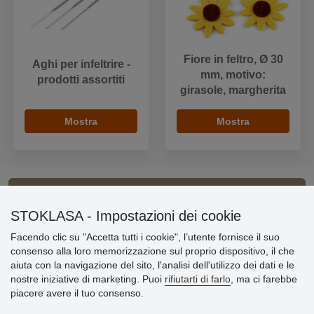
Fiore in feltro, Ø 30
Aghi per infeltrire -
mm, motivo:
prodotti assortiti
girasole, margherita
Mostra
Mostra
Informazioni importanti
STOKLASA - Impostazioni dei cookie
Facendo clic su "Accetta tutti i cookie", l’utente fornisce il suo
» Impostazioni dei cookie
consenso alla loro memorizzazione sul proprio dispositivo, il che
» Termini & Condizioni
aiuta con la navigazione del sito, l'analisi dell'utilizzo dei dati e le
» Informativa sulla Privacy
nostre iniziative di marketing. Puoi
rifiutarti di farlo
, ma ci farebbe
» Consegna e pagamento
piacere avere il tuo consenso.
» Garanzia e resi
» Programma fedeltà