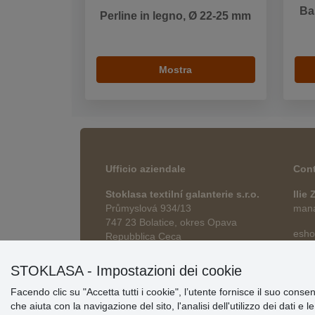
Bas
Perline in legno, Ø 22-25 mm
Mostra
Ufficio aziendale
Cont
Stoklasa textilní galanterie s.r.o.
Ilie
Průmyslová 934/13
manag
747 23 Bolatice, okres Opava
esho
Repubblica Ceca
STOKLASA - Impostazioni dei cookie
Facendo clic su "Accetta tutti i cookie", l’utente fornisce il suo conse
che aiuta con la navigazione del sito, l'analisi dell'utilizzo dei dati e 