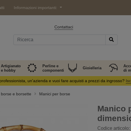
tti
Informazioni importanti:
Contattaci
Artigianato
Perline e
Acc
Gioielleria
e hobby
componenti
di 
professionista, un'azienda e vuoi fare acquisti a prezzi da ingrosso?
Isc
i borse e borsette
Manici per borse
Manico p
dimensio
Codice articolo: