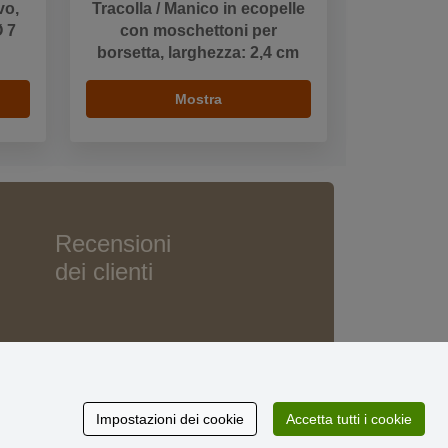
vo,
Tracolla / Manico in ecopelle
Ø 7
con moschettoni per
borsetta, larghezza: 2,4 cm
Mostra
Recensioni
dei clienti
Impostazioni dei cookie
Accetta tutti i cookie