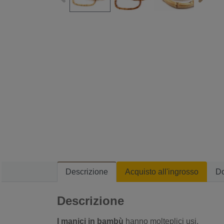
Descrizione
Acquisto all'ingrosso
D
Descrizione
I manici in bambù
hanno molteplici usi.