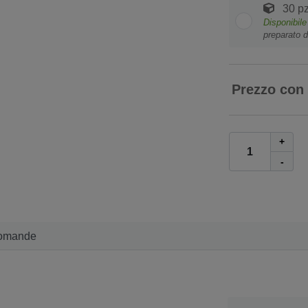
30 pz
Disponibile
preparato d
Prezzo con
+
-
omande