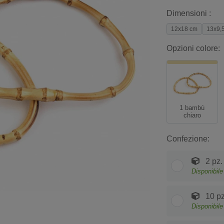
Dimensioni :
12x18 cm
13x9,
Opzioni colore:
1 bambù
chiaro
Confezione:
2 pz.
Disponibile
10 pz
Disponibile