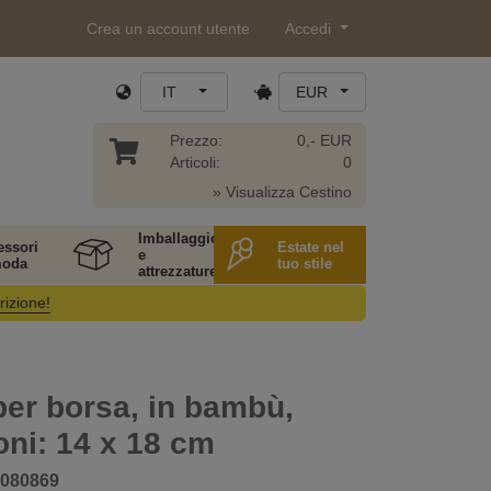
Crea un account utente
Accedi
IT
EUR
Prezzo:
0,- EUR
Articoli:
0
» Visualizza Cestino
Imballaggio
essori
Estate nel
e
moda
tuo stile
attrezzature
rizione!
er borsa, in bambù,
ni: 14 x 18 cm
080869