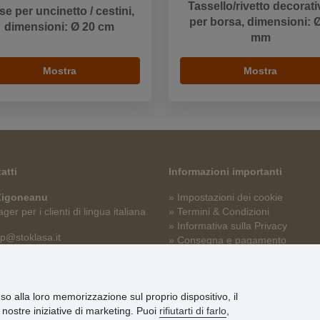
Tassello/rivetto decorati
e per uncinetto / cestini,
per borsa, dimensioni: 
dimensioni: Ø 20 cm
mm
Mostra
Mostra
atti
Informazioni importanti
 Zigoneanu
» Impostazioni dei cookie
er per i clienti di lingua italiana
» Termini & Condizioni
» Informativa sulla Privacy
p@stoklasa.it
» Consegna e pagamento
» Garanzia e resi
» Programma fedeltà
nso alla loro memorizzazione sul proprio dispositivo, il
le nostre iniziative di marketing. Puoi
rifiutarti di farlo
,