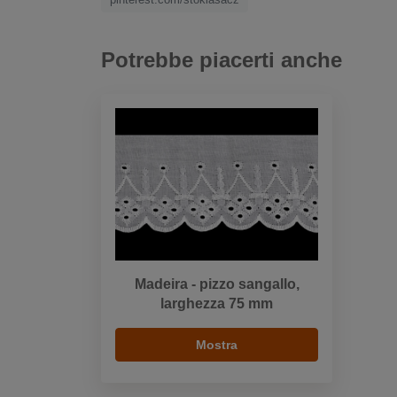
Potrebbe piacerti anche
Madeira - pizzo sangallo,
larghezza 75 mm
Mostra