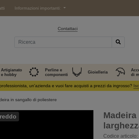
tti
Informazioni importanti:
Contattaci
Artigianato
Perline e
Acc
Gioielleria
e hobby
componenti
di 
professionista, un'azienda e vuoi fare acquisti a prezzi da ingrosso?
Isc
eira in sangallo di poliestere
Madeira 
freddo
larghez
Codice articolo: