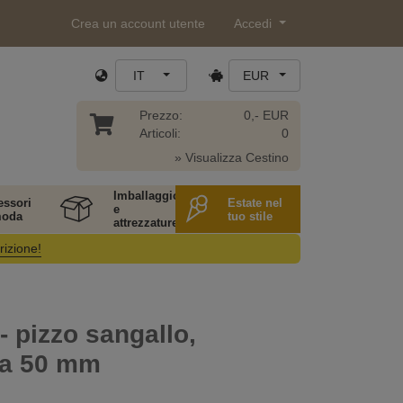
Crea un account utente
Accedi
IT
EUR
Prezzo:
0,- EUR
Articoli:
0
» Visualizza Cestino
Imballaggio
essori
Estate nel
e
moda
tuo stile
attrezzature
rizione!
- pizzo sangallo,
za 50 mm