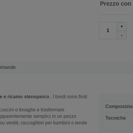
Prezzo con
+
-
omande
le e ricamo stenopeico
. I bordi sono finiti
Composizio
uscini o tovaglie e trasformare
apparentemente semplici in un pezzo
Tecniche
u vestiti, raccoglitori per bambini o tende