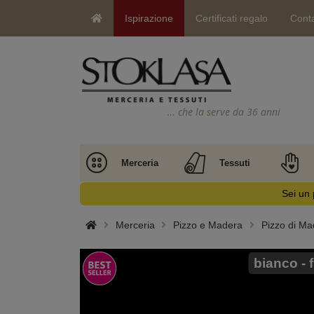
Ispirazione
Certificati regalo
Conta
… che la serve da 36 anni
Merceria
Tessuti
Sei un 
Merceria
Pizzo e Madera
Pizzo di Mad
bianco - 