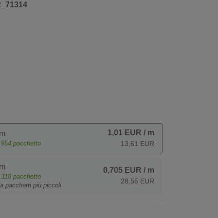
2_71314
1,01 EUR
/ m
 m
e
954
pacchetto
13,61 EUR
 m
0,705 EUR
/ m
e
318
pacchetto
28,55 EUR
a pacchetti più piccoli