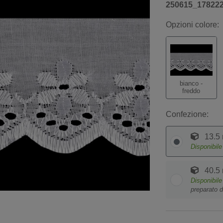
250615_17822
Opzioni colore:
bianco -
freddo
Confezione:
13.5
Disponibil
40.5
Disponibil
preparato d