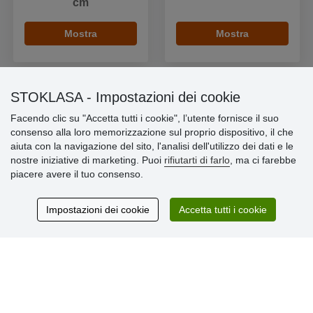
cm
Mostra
Mostra
STOKLASA - Impostazioni dei cookie
Facendo clic su "Accetta tutti i cookie", l’utente fornisce il suo
Informazioni importanti
consenso alla loro memorizzazione sul proprio dispositivo, il che
aiuta con la navigazione del sito, l'analisi dell'utilizzo dei dati e le
» Impostazioni dei cookie
nostre iniziative di marketing. Puoi
rifiutarti di farlo
, ma ci farebbe
» Termini & Condizioni
piacere avere il tuo consenso.
» Informativa sulla Privacy
» Consegna e pagamento
» Garanzia e resi
Impostazioni dei cookie
Accetta tutti i cookie
» Programma fedeltà
Recensioni
dei clienti