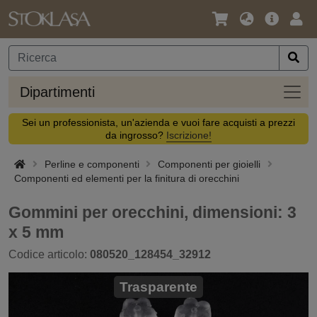
Lingua
Offerta
Acc
/
principa
Valuta
Dipar
Dipartimenti
Sei un professionista, un'azienda e vuoi fare acquisti a prezzi
da ingrosso?
Iscrizione!
Perline e componenti
Componenti per gioielli
Componenti ed elementi per la finitura di orecchini
Gommini per orecchini, dimensioni: 3
x 5 mm
Codice articolo:
080520_128454_32912
Trasparente