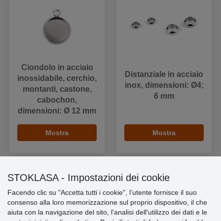
Ciondolo in acciaio
Distanziale in acciaio
inossidabile, cerchio,
inox, dimensioni: Ø4;
montanti, castone,
6 mm
cabochon,
dimensioni: Ø 12 mm
Mostra
Mostra
STOKLASA - Impostazioni dei cookie
Facendo clic su "Accetta tutti i cookie", l’utente fornisce il suo
Informazioni importanti
consenso alla loro memorizzazione sul proprio dispositivo, il che
aiuta con la navigazione del sito, l'analisi dell'utilizzo dei dati e le
» Impostazioni dei cookie