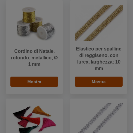
Elastico per spalline
Cordino di Natale,
di reggiseno, con
rotondo, metallico, Ø
lurex, larghezza: 10
1 mm
mm
Mostra
Mostra