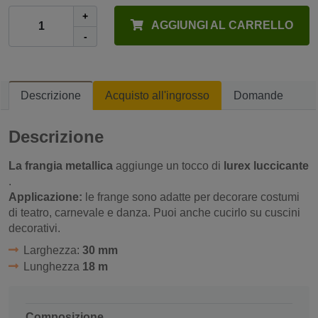
+
AGGIUNGI AL CARRELLO
-
Descrizione
Acquisto all'ingrosso
Domande
Descrizione
La frangia metallica
aggiunge un tocco di
lurex luccicante
.
Applicazione:
le frange sono adatte per decorare costumi
di teatro, carnevale e danza. Puoi anche cucirlo su cuscini
decorativi.
Larghezza:
30 mm
Lunghezza
18 m
Composizione