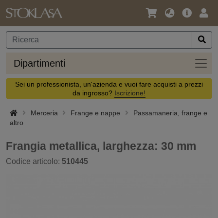
Lingua
Offerta
Acc
/
principa
Valuta
Dipar
Dipartimenti
Sei un professionista, un'azienda e vuoi fare acquisti a prezzi
da ingrosso?
Iscrizione!
Merceria
Frange e nappe
Passamaneria, frange e
altro
Frangia metallica, larghezza: 30 mm
Codice articolo:
510445