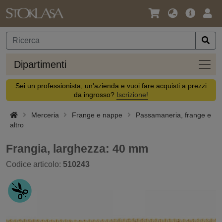
Lingua
Offerta
Acc
/
principa
Valuta
Dipar
Dipartimenti
Sei un professionista, un'azienda e vuoi fare acquisti a prezzi
da ingrosso?
Iscrizione!
Merceria
Frange e nappe
Passamaneria, frange e
altro
Frangia, larghezza: 40 mm
Codice articolo:
510243