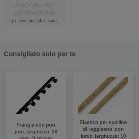
ANCORA PIÙ
ISPIRAZIONE
pinterest.com/stoklasacz
Consigliato solo per te
Elastico per spalline
Frangia con pon
di reggiseno, con
pon, larghezza: 20
lurex, larghezza: 10
mm, Ø 10 mm