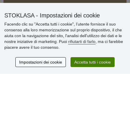
Informazioni importanti
STOKLASA - Impostazioni dei cookie
» Impostazioni dei cookie
Facendo clic su "Accetta tutti i cookie", l’utente fornisce il suo
» Termini & Condizioni
consenso alla loro memorizzazione sul proprio dispositivo, il che
» Informativa sulla Privacy
aiuta con la navigazione del sito, l'analisi dell'utilizzo dei dati e le
» Consegna e pagamento
nostre iniziative di marketing. Puoi
rifiutarti di farlo
, ma ci farebbe
» Garanzia e resi
piacere avere il tuo consenso.
» Programma fedeltà
Impostazioni dei cookie
Accetta tutti i cookie
Recensioni
dei clienti